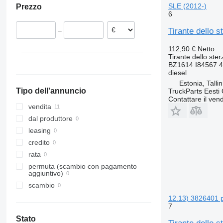
SLE (2012-)
Prezzo
6
Tirante dello 
–
112,90 €
Netto
Tirante dello ster
BZ1614 I84567 
diesel
Estonia, Talli
Tipo dell'annuncio
TruckParts Eesti
Contattare il vend
vendita
dal produttore
leasing
credito
rata
permuta (scambio con pagamento
aggiuntivo)
scambio
12.13) 3826401 
7
Stato