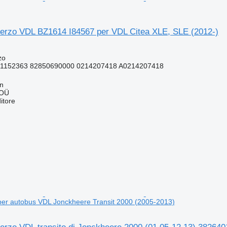
sterzo VDL BZ1614 I84567 per VDL Citea XLE, SLE (2012-)
zo
41152363 82850690000 0214207418 A0214207418
nn
 OÜ
itore
per autobus VDL Jonckheere Transit 2000 (2005-2013)