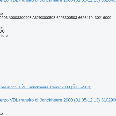
sterzo VDL transito di Jonckheere 2000 (01.05-12.13) 3826
zo
0903 A0003300903 A6293300503 6293300503 662541/4 30216000
nn
 OÜ
itore
 per autobus VDL Jonckheere Transit 2000 (2005-2013)
sterzo VDL transito di Jonckheere 2000 (01.05-12.13) 3102
zo