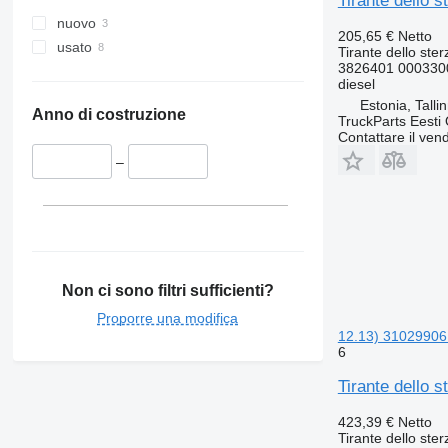
Tirante dello 
nuovo
205,65 €
Netto
usato
Tirante dello ster
3826401 000330
diesel
Estonia, Talli
Anno di costruzione
TruckParts Eesti
Contattare il vend
–
Non ci sono filtri sufficienti?
Proporre una modifica
12.13) 31029906
6
Tirante dello 
423,39 €
Netto
Tirante dello ster