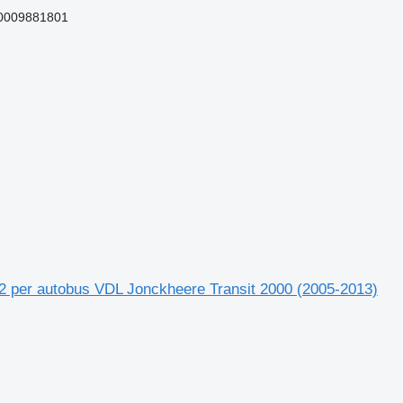
0009881801
922 per autobus VDL Jonckheere Transit 2000 (2005-2013)