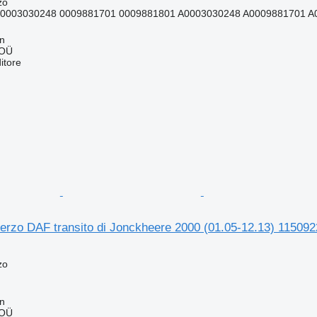
zo
0003030248 0009881701 0009881801 A0003030248 A0009881701 A
nn
 OÜ
itore
sterzo DAF transito di Jonckheere 2000 (01.05-12.13) 1150
zo
nn
 OÜ