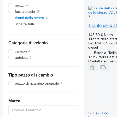
mozzi
fusi a snodo
dello sterzo VDL
7
tiranti dello sterzo
Mostra tutti
Tirante dello 
148,39 €
Netto
Tirante dello ster
Categoria di veicolo
BZ1614 I84567 
diesel
camion
Estonia, Talli
TruckParts Eesti
autobus
Contattare il vend
Tipo pezzo di ricambio
pezzo di ricambio originale
Marca
SLE (2012-)