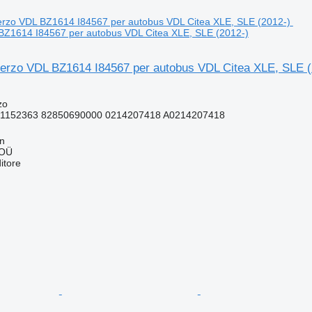
 BZ1614 I84567 per autobus VDL Citea XLE, SLE (2012-)
sterzo VDL BZ1614 I84567 per autobus VDL Citea XLE, SLE (
zo
41152363 82850690000 0214207418 A0214207418
nn
 OÜ
itore