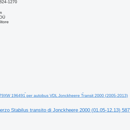
824-1270
nn
 OÜ
itore
879XW 196491 per autobus VDL Jonckheere Transit 2000 (2005-2013)
sterzo Stabilus transito di Jonckheere 2000 (01.05-12.13)