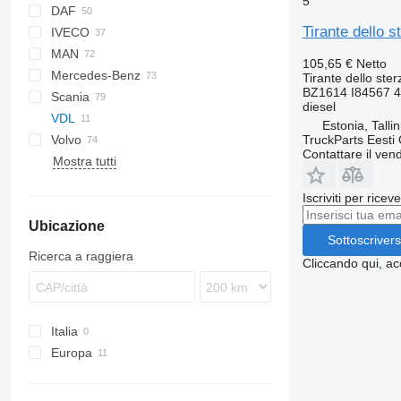
5
DAF
Futura
Tirante dello 
IVECO
CF
F-MAX
MAN
LF
EuroCargo
105,65 €
Netto
Mercedes-Benz
XF
EuroStar
F90
Tirante dello ster
BZ1614 I84567 
Scania
Eurotech
L2000
A-Class
Canter
Atleon
Iliade
Kaiser
diesel
VDL
Eurotrakker
Lion's series
Actros
Cabstar
Kerax
P-series
Alpino
Estonia, Talli
TruckParts Eesti
Volvo
S-Way
TGA
Antos
Magnum
R-series
Urbino
Contattare il vend
Mostra tutti
Stralis
TGL
Arocs
Midlum
7700
Trakker
TGM
Atego
Premium
9700
Iscriviti per ricev
TGS
Axor
9900
Ubicazione
TGX
Econic
B-series
Sottoscrivers
Integro
FH
Ricerca a raggiera
Cliccando qui, ac
MB
FL
O-series
FM
Sprinter
FMX
Italia
G-series
Europa
L-series
Estonia
VNL
Romania