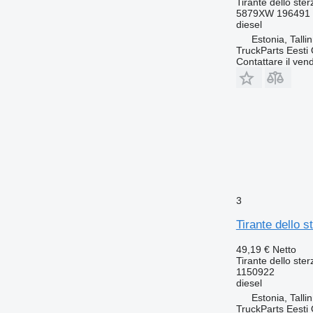
Tirante dello ster
5879XW 196491 
diesel
Estonia, Talli
TruckParts Eesti
Contattare il vend
3
Tirante dello 
49,19 €
Netto
Tirante dello ster
1150922
diesel
Estonia, Talli
TruckParts Eesti