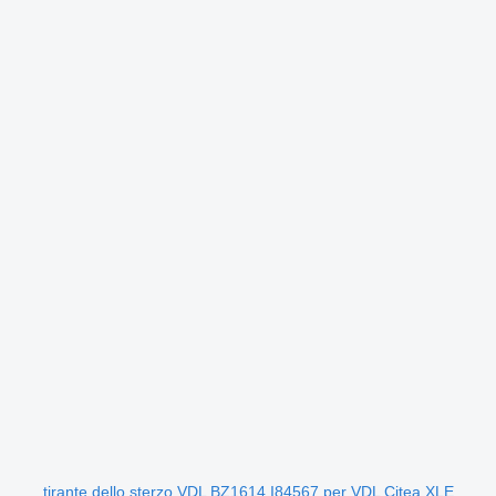
tirante dello sterzo VDL BZ1614 I84567 per VDL Citea XLE,