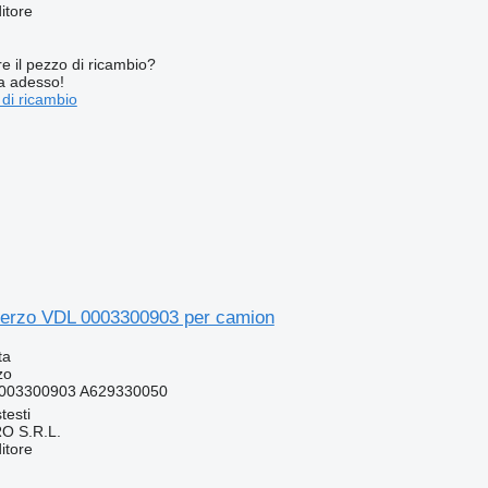
itore
re il pezzo di ricambio?
ta adesso!
 di ricambio
sterzo VDL 0003300903 per camion
ta
zo
0003300903 A629330050
testi
O S.R.L.
itore