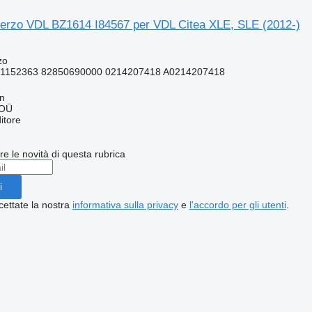
sterzo VDL BZ1614 I84567 per VDL Citea XLE, SLE (2012-)
zo
41152363 82850690000 0214207418 A0214207418
nn
 OÜ
itore
ere le novità di questa rubrica
i
cettate la nostra
informativa sulla privacy
e
l'accordo per gli utenti
.