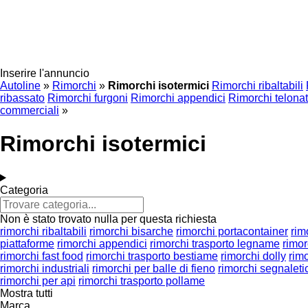
Inserire l'annuncio
Autoline
»
Rimorchi
»
Rimorchi isotermici
Rimorchi ribaltabili
ribassato
Rimorchi furgoni
Rimorchi appendici
Rimorchi telonat
commerciali
»
Rimorchi isotermici
Categoria
Non è stato trovato nulla per questa richiesta
rimorchi ribaltabili
rimorchi bisarche
rimorchi portacontainer
rim
piattaforme
rimorchi appendici
rimorchi trasporto legname
rimorc
rimorchi fast food
rimorchi trasporto bestiame
rimorchi dolly
rimo
rimorchi industriali
rimorchi per balle di fieno
rimorchi segnaleti
rimorchi per api
rimorchi trasporto pollame
Mostra tutti
Marca