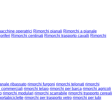
acchine operatrici
Rimorchi pianali
Rimorchi a pianale
oriferi
Rimorchi centinati
Rimorchi trasporto cavalli
Rimorchi
ianale ribassato
rimorchi furgoni
rimorchi telonati
rimorchi
i commerciali
rimorchi telaio
rimorchi per barca
rimorchi agricoli
to
rimorchi modulari
rimorchi scarrabile
rimorchi trasporto cereali
portabiciclette
rimorchi per trasporto vetro
rimorchi per tubi