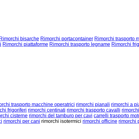
Rimorchi bisarche
Rimorchi portacontainer
Rimorchi trasporto m
i
Rimorchi piattaforme
Rimorchi trasporto legname
Rimorchi frig
orchi trasporto macchine operatrici
rimorchi pianali
rimorchi a p
hi frigoriferi
rimorchi centinati
rimorchi trasporto cavalli
rimorch
rchi cisterne
rimorchi del tamburo per cavi
carrelli trasporto mo
ci
rimorchi per cani
rimorchi isotermici
rimorchi officine
rimorchi 