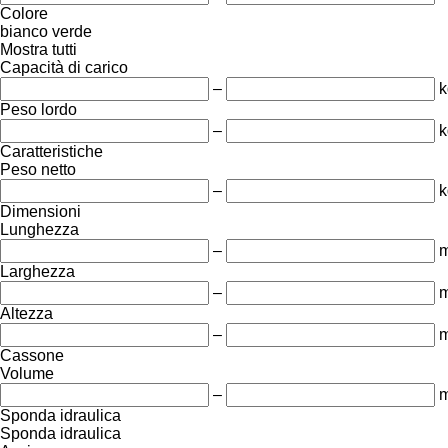
Colore
bianco
verde
Mostra tutti
Capacità di carico
–
k
Peso lordo
–
k
Caratteristiche
Peso netto
–
k
Dimensioni
Lunghezza
–
Larghezza
–
Altezza
–
Cassone
Volume
–
m
Sponda idraulica
Sponda idraulica