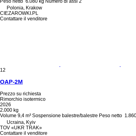
Peso netto
6.080 kg
Numero di assi
2
Polonia, Krakow
CIEZAROWKI.PL
Contattare il venditore
12
OAP-2M
Prezzo su richiesta
Rimorchio isotermico
2026
2.000 kg
Volume
9,4 m³
Sospensione
balestre/balestre
Peso netto
1.86
Ucraina, Kyiv
TOV «UKR TRAK»
Contattare il venditore