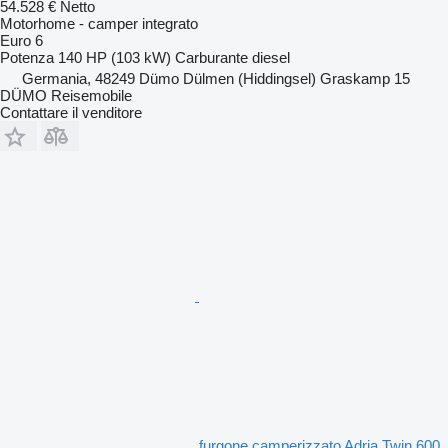
54.528 €
Netto
Motorhome - camper integrato
Euro 6
Potenza
140 HP (103 kW)
Carburante
diesel
Germania, 48249 Dümo Dülmen (Hiddingsel) Graskamp 15
DÜMO Reisemobile
Contattare il venditore
furgone camperizzato Adria Twin 600