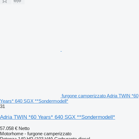
furgone camperizzato Adria TWIN *60
Years* 640 SGX **Sondermodell*
31
Adria TWIN *60 Years* 640 SGX **Sondermodell*
57.058 €
Netto
Motorhome - furgone camperizzato
Potenza
140 HP (103 kW)
Carburante
diesel