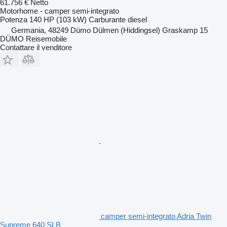
61.756 €
Netto
Motorhome - camper semi-integrato
Potenza
140 HP (103 kW)
Carburante
diesel
Germania, 48249 Dümo Dülmen (Hiddingsel) Graskamp 15
DÜMO Reisemobile
Contattare il venditore
camper semi-integrato Adria Twin
Supreme 640 SLB