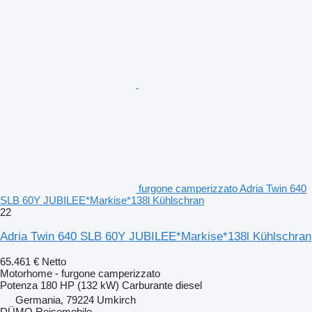
furgone camperizzato Adria Twin 640
SLB 60Y JUBILEE*Markise*138l Kühlschran
22
Adria Twin 640 SLB 60Y JUBILEE*Markise*138l Kühlschran
65.461 €
Netto
Motorhome - furgone camperizzato
Potenza
180 HP (132 kW)
Carburante
diesel
Germania, 79224 Umkirch
DÜMO Reisemobile