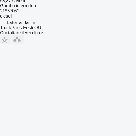
58,87 €
Netto
Gambo interruttore
21957053
diesel
Estonia, Tallinn
TruckParts Eesti OÜ
Contattare il venditore