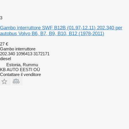
3
Gambo interruttore SWF B12B (01.97-12.11) 202.340 per
autobus Volvo B6, B7, B9, B10, B12 (1978-2011)
27 €
Gambo interruttore
202.340 1096413 3172171
diesel
Estonia, Rummu
KB AUTO EESTI OÜ
Contattare il venditore