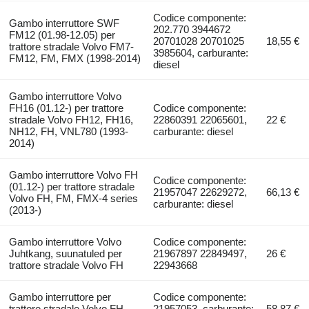
Codice componente:
Gambo interruttore SWF
202.770 3944672
FM12 (01.98-12.05) per
20701028 20701025
18,55 €
trattore stradale Volvo FM7-
3985604, carburante:
FM12, FM, FMX (1998-2014)
diesel
Gambo interruttore Volvo
FH16 (01.12-) per trattore
Codice componente:
stradale Volvo FH12, FH16,
22860391 22065601,
22 €
NH12, FH, VNL780 (1993-
carburante: diesel
2014)
Gambo interruttore Volvo FH
Codice componente:
(01.12-) per trattore stradale
21957047 22629272,
66,13 €
Volvo FH, FM, FMX-4 series
carburante: diesel
(2013-)
Gambo interruttore Volvo
Codice componente:
Juhtkang, suunatuled per
21967897 22849497,
26 €
trattore stradale Volvo FH
22943668
Gambo interruttore per
Codice componente:
trattore stradale Volvo FH,
21957053, carburante:
58,87 €