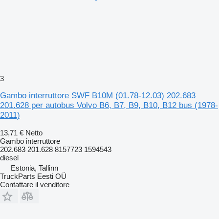
3
Gambo interruttore SWF B10M (01.78-12.03) 202.683
201.628 per autobus Volvo B6, B7, B9, B10, B12 bus (1978-
2011)
13,71 €
Netto
Gambo interruttore
202.683 201.628 8157723 1594543
diesel
Estonia, Tallinn
TruckParts Eesti OÜ
Contattare il venditore