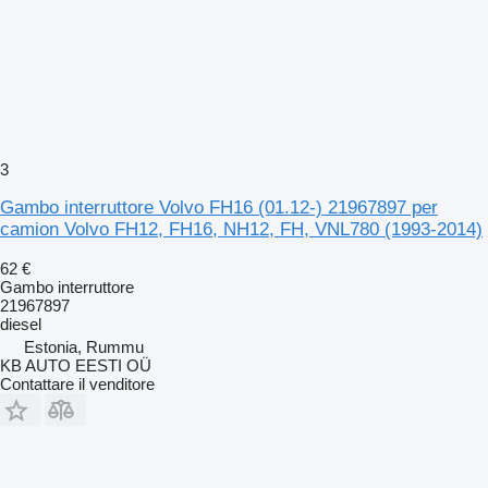
3
Gambo interruttore Volvo FH16 (01.12-) 21967897 per
camion Volvo FH12, FH16, NH12, FH, VNL780 (1993-2014)
62 €
Gambo interruttore
21967897
diesel
Estonia, Rummu
KB AUTO EESTI OÜ
Contattare il venditore