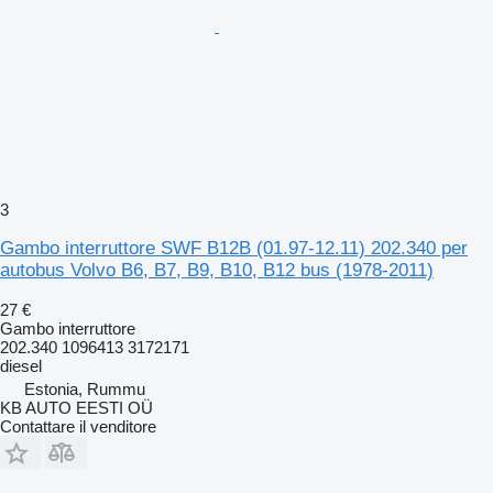
3
Gambo interruttore SWF B12B (01.97-12.11) 202.340 per
autobus Volvo B6, B7, B9, B10, B12 bus (1978-2011)
27 €
Gambo interruttore
202.340 1096413 3172171
diesel
Estonia, Rummu
KB AUTO EESTI OÜ
Contattare il venditore