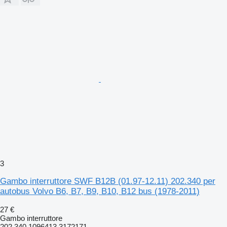
3
Gambo interruttore SWF B12B (01.97-12.11) 202.340 per
autobus Volvo B6, B7, B9, B10, B12 bus (1978-2011)
27 €
Gambo interruttore
202.340 1096413 3172171