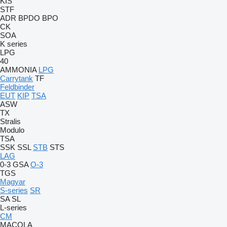
KIS
STF
ADR
BPDO
BPO
CK
SOA
K series
LPG
40
AMMONIA
LPG
Carrytank
TF
Feldbinder
EUT
KIP
TSA
ASW
TX
Stralis
Modulo
TSA
SSK
SSL
STB
STS
LAG
0-3
GSA
O-3
TGS
Magyar
S-series
SR
SA
SL
L-series
CM
MACOLA