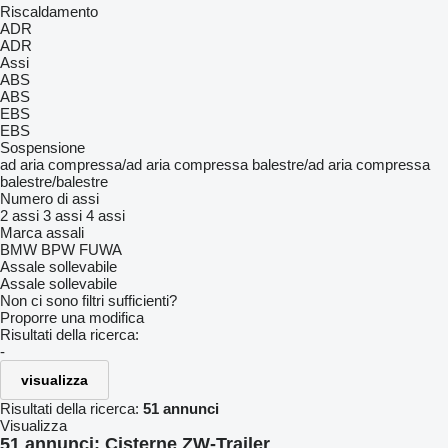
Riscaldamento
ADR
ADR
Assi
ABS
ABS
EBS
EBS
Sospensione
ad aria compressa/ad aria compressa
balestre/ad aria compressa
balestre/balestre
Numero di assi
2 assi
3 assi
4 assi
Marca assali
BMW
BPW
FUWA
Assale sollevabile
Assale sollevabile
Non ci sono filtri sufficienti?
Proporre una modifica
Risultati della ricerca:
-
visualizza
Risultati della ricerca:
51 annunci
Visualizza
51 annunci:
Cisterne ZW-Trailer