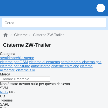
Cisterne
Cisterne ZW-Trailer
Cisterne ZW-Trailer
Categoria
semirimorchi cisterne
cisterne per GSM
cisterne di cemento
semirimorchi cisterna gas
cisterne per bitume
autocisterne
cisterne chimiche
cisterne
alimentari
cisterne silo
Marca
Non è stato trovato nulla per questa richiesta
SVM
NCG
NG
CB
T-series
SAPL