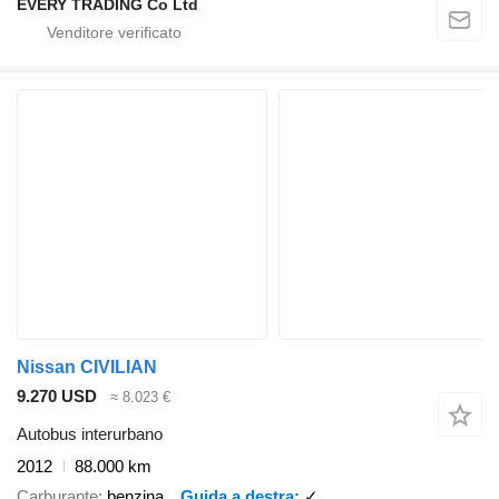
EVERY TRADING Co Ltd
Nissan CIVILIAN
9.270 USD
≈ 8.023 €
Autobus interurbano
2012
88.000 km
Carburante
benzina
Guida a destra
✓