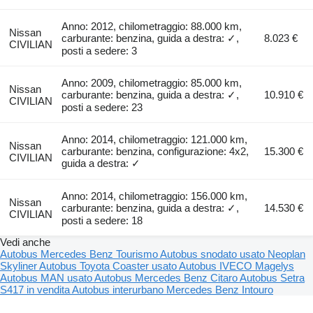
Anno: 2012, chilometraggio: 88.000 km,
Nissan
carburante: benzina, guida a destra: ✓,
8.023 €
CIVILIAN
posti a sedere: 3
Anno: 2009, chilometraggio: 85.000 km,
Nissan
carburante: benzina, guida a destra: ✓,
10.910 €
CIVILIAN
posti a sedere: 23
Anno: 2014, chilometraggio: 121.000 km,
Nissan
carburante: benzina, configurazione: 4x2,
15.300 €
CIVILIAN
guida a destra: ✓
Anno: 2014, chilometraggio: 156.000 km,
Nissan
carburante: benzina, guida a destra: ✓,
14.530 €
CIVILIAN
posti a sedere: 18
Vedi anche
Autobus Mercedes Benz Tourismo
Autobus snodato usato
Neoplan
Skyliner
Autobus Toyota Coaster usato
Autobus IVECO Magelys
Autobus MAN usato
Autobus Mercedes Benz Citaro
Autobus Setra
S417 in vendita
Autobus interurbano Mercedes Benz Intouro