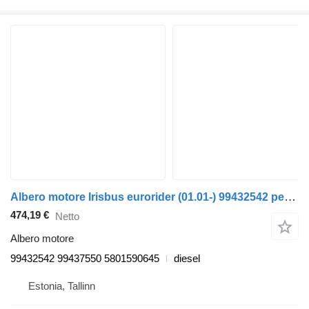
Albero motore Irisbus eurorider (01.01-) 99432542 per autobus Irisbus Access, Evadys, Axer, Karosa, Recreo, Domino, Agora, Citelis, Eurorider (1999-)
474,19 €
Netto
Albero motore
99432542 99437550 5801590645
diesel
Estonia, Tallinn