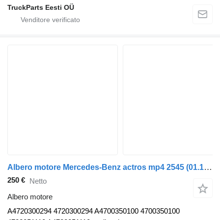
TruckParts Eesti OÜ
Albero motore Mercedes-Benz actros mp4 2545 (01.13-) A4720300294 per trattore stradale Mercedes-Benz Actros MP4 Antos Arocs (2012-)
250 €
Netto
Albero motore
A4720300294 4720300294 A4700350100 4700350100