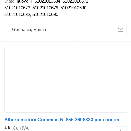
Stato
nuovo
51021010634, 51021010671,
51021010673, 51021010679, 51021010680,
51021010682, 51021010690
Germania, Ramin
Albero motore Cummins N. 855 3608833 per camion Cummins
1 €
Con IVA