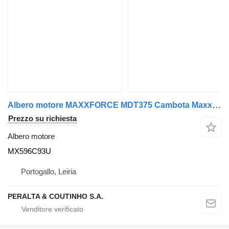
Albero motore MAXXFORCE MDT375 Cambota Maxx Force MX596C93U per camion
Prezzo su richiesta
Albero motore
MX596C93U
Portogallo, Leiria
PERALTA & COUTINHO S.A.