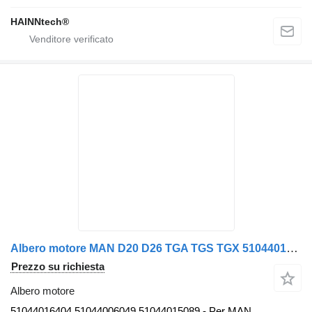
HAINNtech®
Albero motore MAN D20 D26 TGA TGS TGX 51044016404 per camion MAN TGA
Prezzo su richiesta
Albero motore
51044016404 51044006049 51044015089 - Per MAN