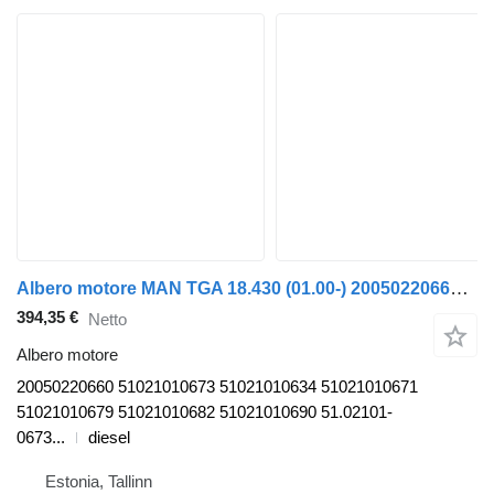
Albero motore MAN TGA 18.430 (01.00-) 20050220660 per trattore stradale MAN 4-series, TGA (1993-2009)
394,35 €
Netto
Albero motore
20050220660 51021010673 51021010634 51021010671
51021010679 51021010682 51021010690 51.02101-
0673...
diesel
Estonia, Tallinn