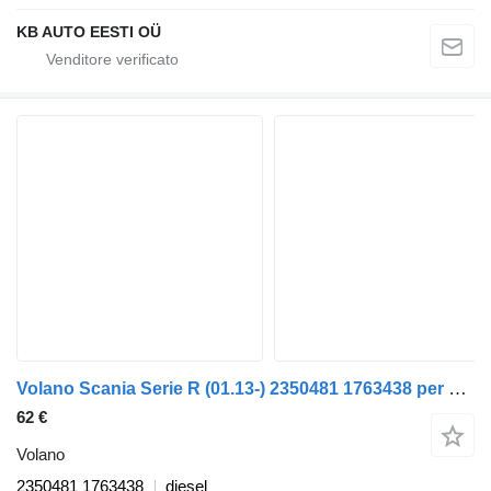
KB AUTO EESTI OÜ
Volano Scania Serie R (01.13-) 2350481 1763438 per camion Scania P,G,R,T-series (2004-2017)
62 €
Volano
2350481 1763438
diesel