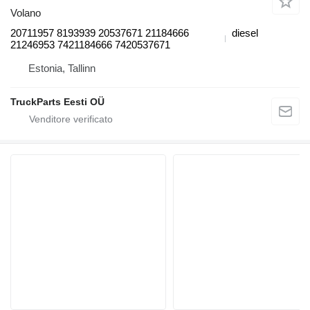
Volano
20711957 8193939 20537671 21184666
diesel
21246953 7421184666 7420537671
Estonia, Tallinn
TruckParts Eesti OÜ