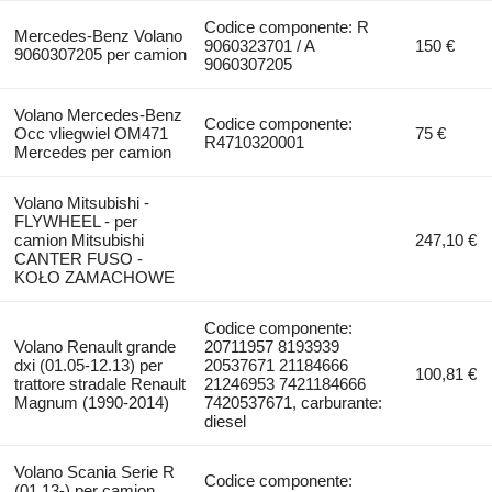
Codice componente: R
Mercedes-Benz Volano
9060323701 / A
150 €
9060307205 per camion
9060307205
Volano Mercedes-Benz
Codice componente:
Occ vliegwiel OM471
75 €
R4710320001
Mercedes per camion
Volano Mitsubishi -
FLYWHEEL - per
camion Mitsubishi
247,10 €
CANTER FUSO -
KOŁO ZAMACHOWE
Codice componente:
Volano Renault grande
20711957 8193939
dxi (01.05-12.13) per
20537671 21184666
100,81 €
trattore stradale Renault
21246953 7421184666
Magnum (1990-2014)
7420537671, carburante:
diesel
Volano Scania Serie R
Codice componente:
(01.13-) per camion