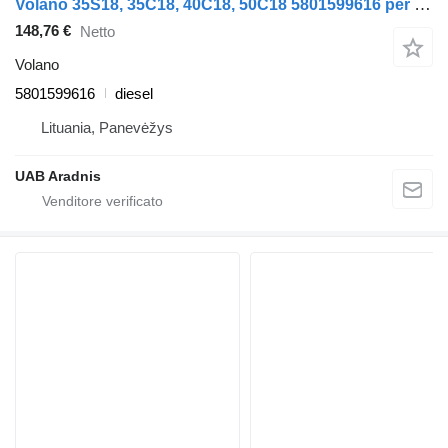
Volano 35S18, 35C18, 40C18, 50C18 5801599616 per automobile IVECO DAILY VI Furgon/Estate
148,76 €
Netto
Volano
5801599616
diesel
Lituania, Panevėžys
UAB Aradnis