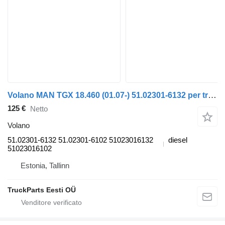
Volano MAN TGX 18.460 (01.07-) 51.02301-6132 per trattore stradale MAN TGL, TGM, TGS, TGX (2005-2021)
125 €
Netto
Volano
51.02301-6132 51.02301-6102 51023016132
diesel
51023016102
Estonia, Tallinn
TruckParts Eesti OÜ