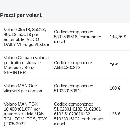
Prezzi per volani.
Volano 35S18, 35C18,
Codice componente:
40C18, 50C18 per
5801599616, carburante:
148,76 €
automobile IVECO
diesel
DAILY VI Furgon/Estate
Volano Coroana volanta
per trattore stradale
Codice componente:
76 €
Mercedes-Benz
A6510300812
SPRINTER
Volano MAN Occ
Codice componente:
100 €
vliegwiel per camion
51023016094
Volano MAN TGX
Codice componente:
18.460 (01.07-) per
51.02301-6132 51.02301-
trattore stradale MAN
6102 51023016132
125 €
TGL, TGM, TGS, TGX
51023016102, carburante:
(2005-2021)
diesel