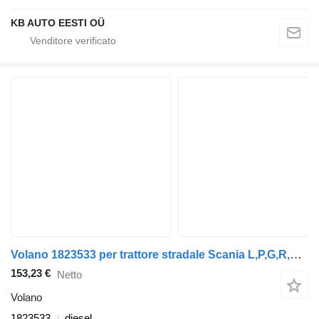
KB AUTO EESTI OÜ
Volano 1823533 per trattore stradale Scania L,P,G,R,S-series (2016-)
153,23 €
Netto
Volano
1823533
diesel