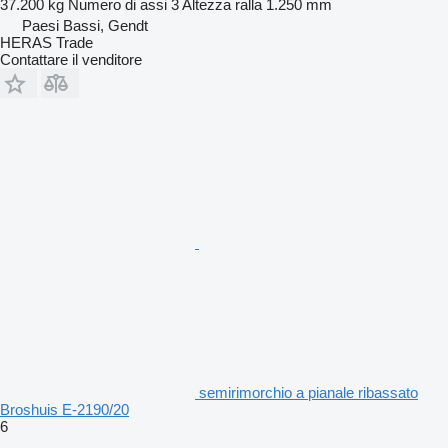
37.200 kg
Numero di assi
3
Altezza ralla
1.250 mm
Paesi Bassi, Gendt
HERAS Trade
Contattare il venditore
semirimorchio a pianale ribassato
Broshuis E-2190/20
6