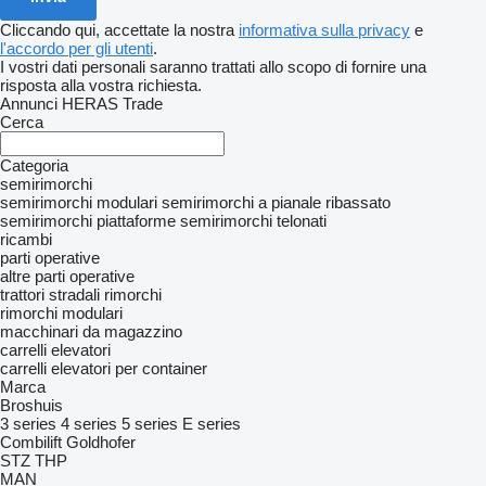
Cliccando qui, accettate la nostra
informativa sulla privacy
e
l'accordo per gli utenti
.
I vostri dati personali saranno trattati allo scopo di fornire una
risposta alla vostra richiesta.
Annunci HERAS Trade
Cerca
Categoria
semirimorchi
semirimorchi modulari
semirimorchi a pianale ribassato
semirimorchi piattaforme
semirimorchi telonati
ricambi
parti operative
altre parti operative
trattori stradali
rimorchi
rimorchi modulari
macchinari da magazzino
carrelli elevatori
carrelli elevatori per container
Marca
Broshuis
3 series
4 series
5 series
E series
Combilift
Goldhofer
STZ
THP
MAN