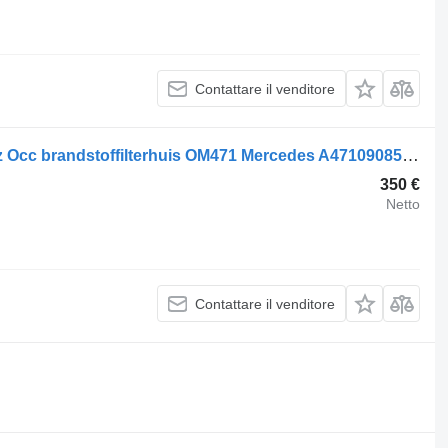
Contattare il venditore
Sede filtro carburante Mercedes-Benz Occ brandstoffilterhuis OM471 Mercedes A4710908552 per camion
350 €
Netto
Contattare il venditore