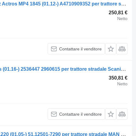
Sede filtro carburante Mercedes-Benz Actros MP4 1845 (01.12-) A4710909352 per trattore stradale Mercedes-Benz Actros MP4 Antos Arocs (2012-)
250,81 €
Netto
Contattare il venditore
Sede filtro carburante Scania S-Series (01.16-) 2536447 2960615 per trattore stradale Scania L,P,G,R,S-series (2016-)
350,81 €
Netto
Contattare il venditore
Sede filtro carburante Hengst TGL 12.220 (01.05-) 51.12501-7290 per trattore stradale MAN TGL, TGM, TGS, TGX (2005-2021)