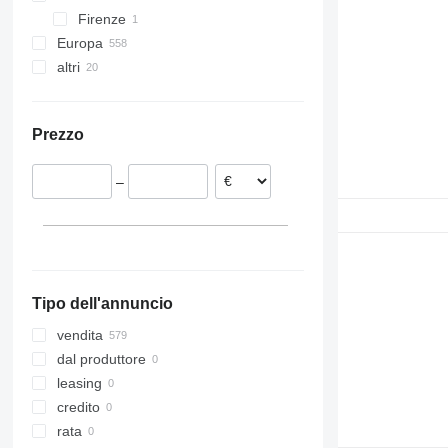
Firenze
Europa
altri
Romania
Polonia
Ucraina
Estonia
Prezzo
Lituania
Paesi Bassi
–
Belgio
Portogallo
Danimarca
Mostra tutti
Tipo dell'annuncio
vendita
dal produttore
leasing
credito
rata