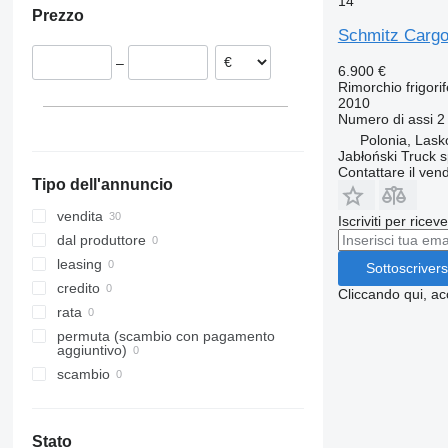
14
Prezzo
Austria
Schmitz Cargob
Romania
–
Paesi Bassi
6.900 €
Rimorchio frigori
Spagna
2010
Ungheria
Numero di assi
2
Polonia, Las
Jabłoński Truck sp
Contattare il vend
Tipo dell'annuncio
vendita
Iscriviti per ricev
dal produttore
leasing
Sottoscrivers
credito
Cliccando qui, ac
rata
permuta (scambio con pagamento
aggiuntivo)
scambio
Stato