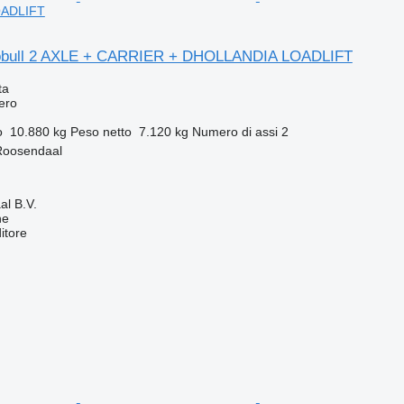
ADLIFT
obull 2 AXLE + CARRIER + DHOLLANDIA LOADLIFT
ta
fero
o
10.880 kg
Peso netto
7.120 kg
Numero di assi
2
 Roosendaal
l B.V.
ne
itore