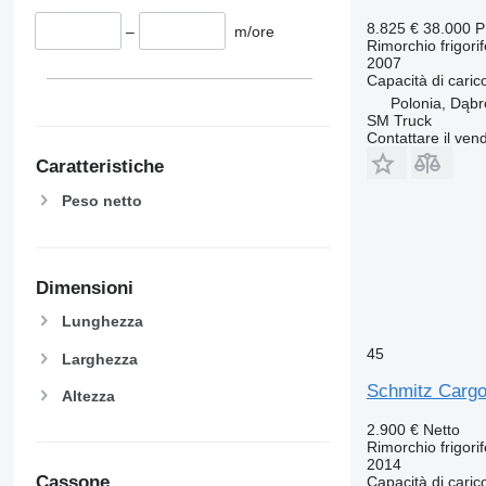
8.825 €
38.000 
–
m/ore
Rimorchio frigori
2007
Capacità di caric
Polonia, Dąb
SM Truck
Contattare il vend
Caratteristiche
Peso netto
Dimensioni
Lunghezza
45
Larghezza
Schmitz Cargo
Altezza
2.900 €
Netto
Rimorchio frigori
2014
Cassone
Capacità di caric