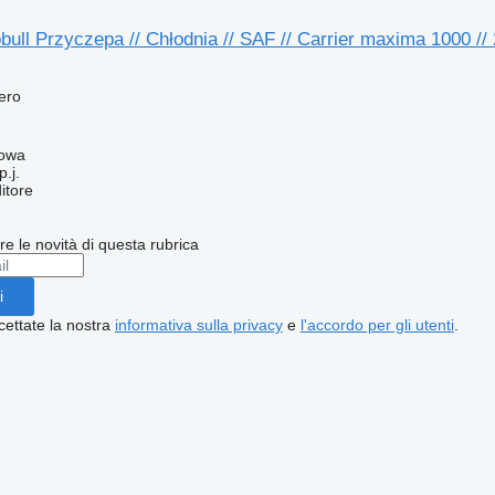
ull Przyczepa // Chłodnia // SAF // Carrier maxima 1000 //
fero
kowa
.j.
itore
ere le novità di questa rubrica
i
cettate la nostra
informativa sulla privacy
e
l'accordo per gli utenti
.