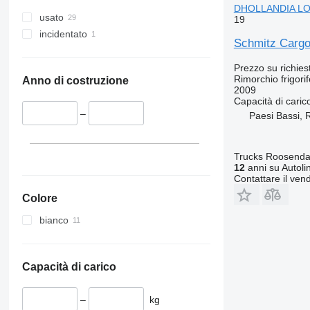
DHOLLANDIA LO
usato
19
incidentato
Schmitz Carg
Prezzo su richies
Rimorchio frigori
Anno di costruzione
2009
Capacità di caric
–
Paesi Bassi,
Trucks Roosendaa
12
anni su Autoli
Contattare il vend
Colore
bianco
Capacità di carico
–
kg