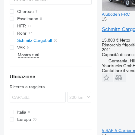
Chereau
Z-series
Aluboden FRC
Esselmann
T-series
15
HFR
TPS
FLA
Schmitz Cargo
Rohr
ZZ
ZW
A-series
15.800 €
Netto
Schmitz Cargobull
Rimorchio frigori
VAK
AWF
CHT
2011
Capacità di caric
Mostra tutti
KO
PC
AWF 18
Germania, Hi
SCB
KO18
Yourtrucks Gmb
ZKO
Contattare il vend
Ubicazione
ZKO18
Ricerca a raggiera
Italia
Europa
Germania
// SAF // Carrier
Polonia