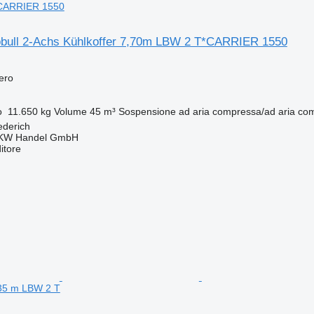
CARRIER 1550
bull 2-Achs Kühlkoffer 7,70m LBW 2 T*CARRIER 1550
fero
o
11.650 kg
Volume
45 m³
Sospensione
ad aria compressa/ad aria co
ederich
KW Handel GmbH
itore
35 m LBW 2 T