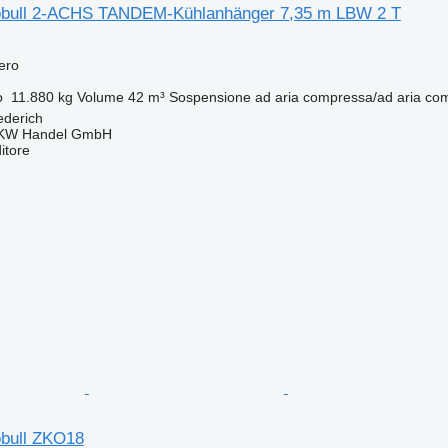
obull 2-ACHS TANDEM-Kühlanhänger 7,35 m LBW 2 T
fero
o
11.880 kg
Volume
42 m³
Sospensione
ad aria compressa/ad aria co
ederich
KW Handel GmbH
itore
bull ZKO18