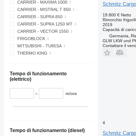
CARRIER - MAXIMA 1000
Schmitz Carg
CARRIER - MISTRAL T 850
19.800 €
Netto
CARRIER - SUPRA 850
Rimorchio frigori
CARRIER - SUPRA 1250 MT
2019
Capacità di caric
CARRIER - VECTOR 1550
Germania, Ri
FRIGOBLOCK
GLW LKW und P
Contattare il vend
MITSUBISHI - TU85SA
THERMO KING
SL100
Tempo di funzionamento
(elettrico)
–
m/ore
4
Tempo di funzionamento (diesel)
Schmitz Cargo