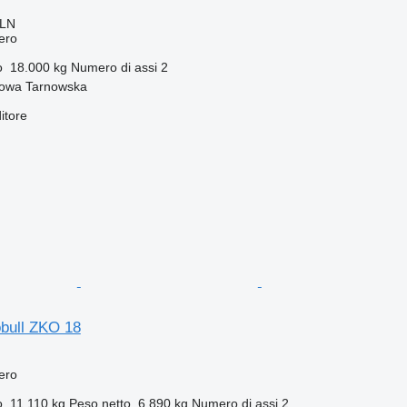
PLN
fero
o
18.000 kg
Numero di assi
2
rowa Tarnowska
itore
bull ZKO 18
fero
o
11.110 kg
Peso netto
6.890 kg
Numero di assi
2