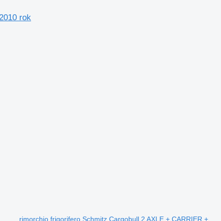
 2010 rok
rimorchio frigorifero Schmitz Cargobull 2 AXLE + CARRIER +