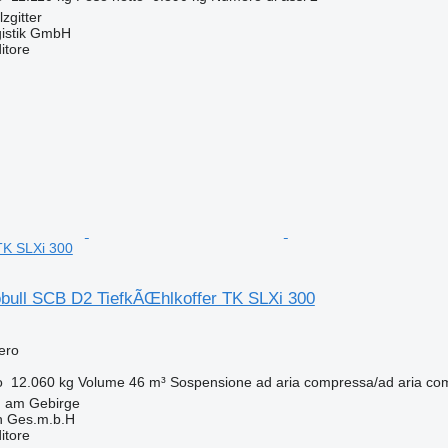
zgitter
gistik GmbH
itore
TK SLXi 300
bull SCB D2 TiefkÃŒhlkoffer TK SLXi 300
fero
o
12.060 kg
Volume
46 m³
Sospensione
ad aria compressa/ad aria co
n am Gebirge
h Ges.m.b.H
itore