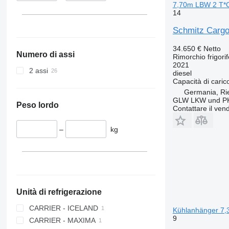
7,70m LBW 2 T*
14
Schmitz Cargo
34.650 €
Netto
Numero di assi
Rimorchio frigori
2021
2 assi
diesel
Capacità di caric
Germania, Ri
GLW LKW und P
Peso lordo
Contattare il vend
–
kg
Unità di refrigerazione
CARRIER - ICELAND
Kühlanhänger 7,
9
CARRIER - MAXIMA