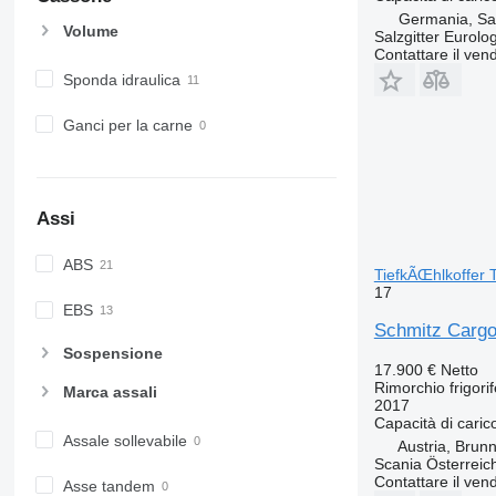
Germania, Sal
Volume
Salzgitter Eurolo
Contattare il vend
Sponda idraulica
Ganci per la carne
Assi
ABS
TiefkÃŒhlkoffer 
17
EBS
Schmitz Cargo
Sospensione
17.900 €
Netto
Rimorchio frigori
Marca assali
2017
Capacità di caric
Assale sollevabile
Austria, Brun
Scania Österreic
Contattare il vend
Asse tandem