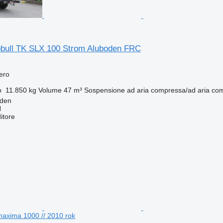
bull TK SLX 100 Strom Aluboden FRC
fero
o
11.850 kg
Volume
47 m³
Sospensione
ad aria compressa/ad aria co
lden
H
itore
 maxima 1000 // 2010 rok