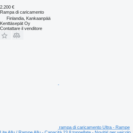
2.200 €
Rampa di caricamento
Finlandia, Kankaanpää
Kenttäsepät Oy
Contattare il venditore
rampa di caricamento Ultra - Rampe
Lite Allu / Rampe Allu - Capacità 23,8 tonnellate - Novità! per veicolo