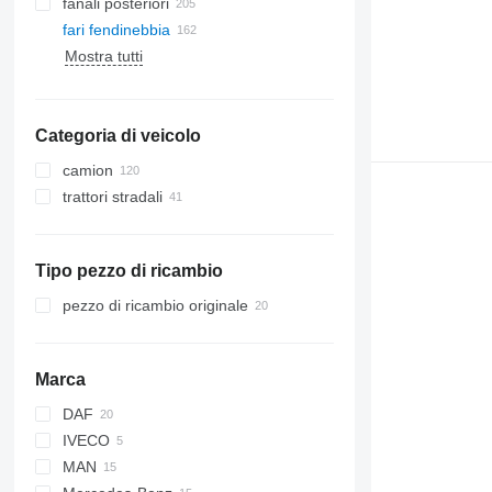
fanali posteriori
fari fendinebbia
Mostra tutti
Categoria di veicolo
camion
trattori stradali
Tipo pezzo di ricambio
pezzo di ricambio originale
Marca
DAF
IVECO
CF
MAN
XF