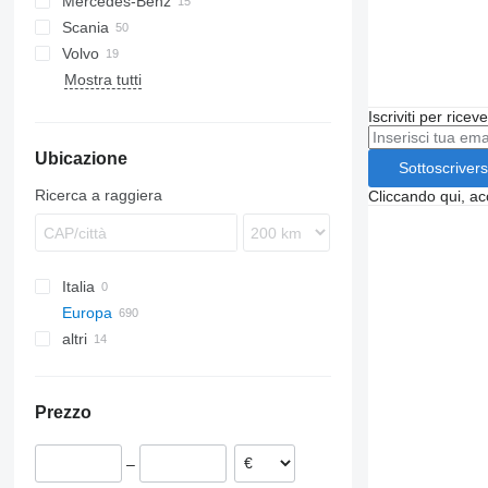
Mercedes-Benz
TGA
Scania
TGS
A-Class
Volvo
TGX
Actros
Mostra tutti
FH
Iscriviti per ricev
Ubicazione
Sottoscrivers
Ricerca a raggiera
Cliccando qui, ac
Italia
Europa
altri
Romania
Târgu Mureș
Estonia
Ucraina
Suceava
Polonia
Prezzo
Paesi Bassi
Portogallo
–
Spagna