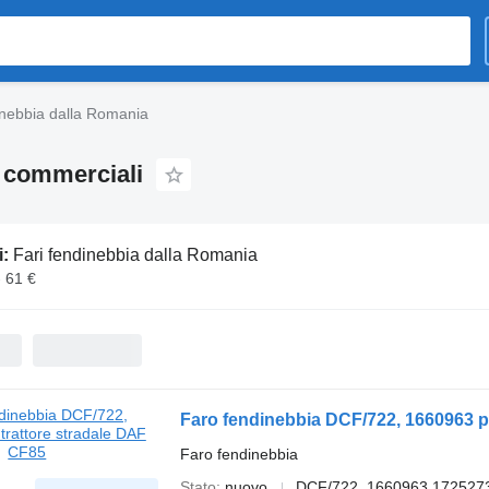
inebbia dalla Romania
i commerciali
i:
Fari fendinebbia dalla Romania
- 61 €
Faro fendinebbia DCF/722, 1660963 p
Faro fendinebbia
Stato
nuovo
DCF/722, 1660963 172527