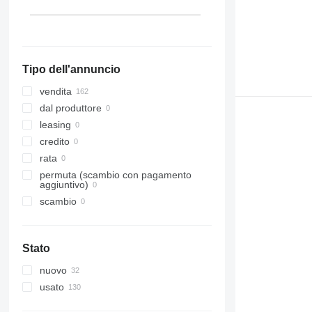
Belgio
Grecia
Mostra tutti
Tipo dell'annuncio
vendita
dal produttore
leasing
credito
rata
permuta (scambio con pagamento
aggiuntivo)
scambio
Stato
nuovo
usato