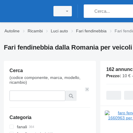
Autoline
Ricambi
Luci auto
Fari fendinebbia
Fari fend
Fari fendinebbia dalla Romania per veicol
162 annunc
Cerca
Prezzo:
10 € 
(codice componente, marca, modello,
ricambio)
Categoria
fanali