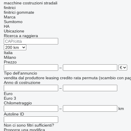
macchine costruzioni stradali
finitrici
finitrici gommate
Marca
Sumitomo
HA
Ubicazione
Ricerca a raggiera
Italia
Milano
Prezzo
–
Tipo dell'annuncio
vendita
dal produttore
leasing
credito
rata
permuta (scambio con pag
Anno di costruzione
–
Euro
Euro 3
Chilometraggio
–
km
Autoline ID
Non ci sono filtri sufficienti?
Proporre una modifica