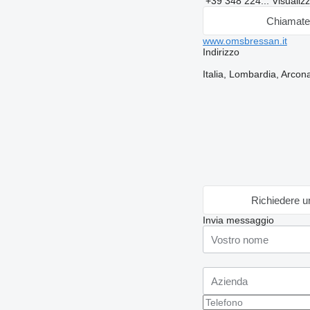
+39 348 224...
Visualiz
Chiamat
www.omsbressan.it
Indirizzo
Italia, Lombardia, Arco
Richiedere u
Invia messaggio