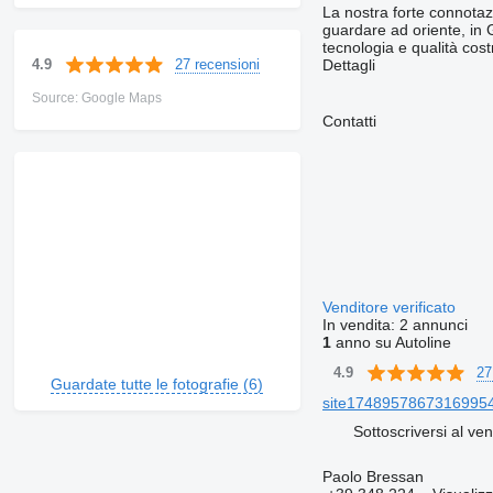
La nostra forte connotazi
guardare ad oriente, in 
tecnologia e qualità costr
27 recensioni
4.9
Dettagli
Source: Google Maps
Contatti
Venditore verificato
In vendita:
2 annunci
1
anno su Autoline
27
4.9
Guardate tutte le fotografie (6)
site174895786731699541
Sottoscriversi al ven
Paolo Bressan