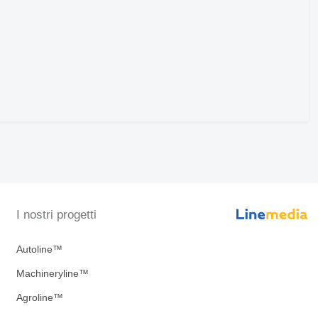
I nostri progetti
Autoline™
Machineryline™
Agroline™