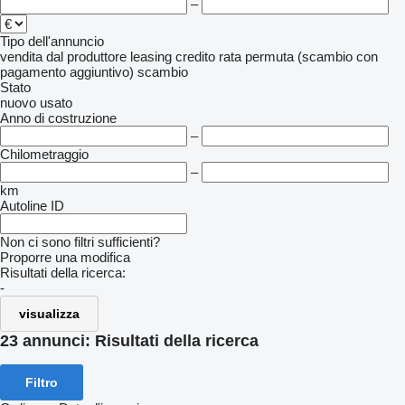
Utilizziamo tecnologie robotiche CLOOS e WASTECH nella
–
nostra linea di produzione per ottenere saldature perfette, alta
Tipo dell'annuncio
resistenza e lunga durata dei prodotti. Rivestimenti anticorrosivi,
vendita
dal produttore
leasing
credito
rata
permuta (scambio con
sistemi di verniciatura automatici e tecnologie di sospensione
pagamento aggiuntivo)
scambio
Stato
pneumatica ci consentono di offrire ai nostri clienti prestazioni e
nuovo
usato
durabilità al top.
Anno di costruzione
–
________________________________________
Chilometraggio
–
La Nostra Missione e Visione
km
Autoline ID
Non ci sono filtri sufficienti?
Proporre una modifica
✅ La nostra missione: Fornire al settore della logistica e dei
Risultati della ricerca:
trasporti soluzioni di rimorchi sicure ed efficienti, realizzate con
-
tecnologia d’avanguardia.
visualizza
23 annunci:
Risultati della ricerca
✅ La nostra visione: Diventare un marchio mondiale emergente
dalla Turchia e guidare il settore con design innovativi di
Filtro
rimorchi.