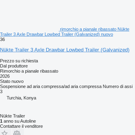
✅ Soluzioni ingegneristiche innovative e orientate al cliente.
✅ Solido supporto tecnico post-vendita e rete di servizi.
rimorchio a pianale ribassato Nükte
✅ Un marchio forte in crescita nei mercati europei e mondiali.
Trailer 3 Axle Drawbar Lowbed Trailer (Galvanized) nuovo
36
Nükte Trailer 3 Axle Drawbar Lowbed Trailer (Galvanized)
Lavoriamo affinché i nostri clienti ottengano soluzioni di trasporto
Prezzo su richiesta
efficienti, sicure e sostenibili. Unisciti alla famiglia Nükte Trailer e
Dal produttore
percepisci la differenza!
Rimorchio a pianale ribassato
2026
Stato
nuovo
________________________________________
Sospensione
ad aria compressa/ad aria compressa
Numero di assi
3
CONTATTI
Turchia, Konya
Nükte Trailer
✅ Indirizzo: Büyükkayacık, 101. Cd No: 24/1, 42250 4.
1
anno su Autoline
Contattare il venditore
OSB/Selçuklu/Konya