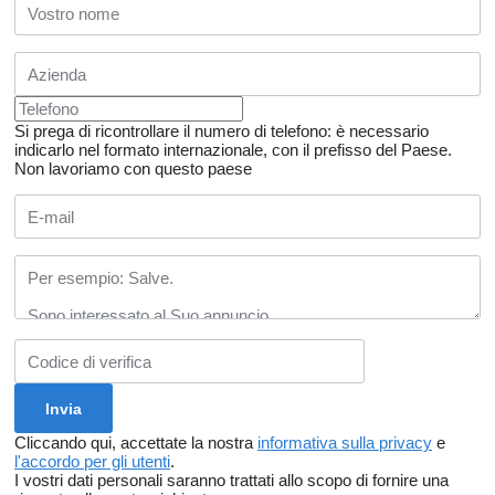
Nükte Trailer mantiene la sua visione innovativa nel settore
offrendo le migliori soluzioni sia nella produzione in serie che nei
progetti personalizzati.
Si prega di ricontrollare il numero di telefono: è necessario
indicarlo nel formato internazionale, con il prefisso del Paese.
Non lavoriamo con questo paese
________________________________________
La Nostra Forza in Qualità, Tecnologia e Produzione
I nostri investimenti in tecnologia e ingegneria garantiscono che i
nostri prodotti siano realizzati secondo elevati standard di qualità.
I nostri processi produttivi, conformi agli standard europei e
certificati a livello internazionale, ci collocano tra i migliori del
settore per qualità e affidabilità.
Cliccando qui, accettate la nostra
informativa sulla privacy
e
l'accordo per gli utenti
.
I vostri dati personali saranno trattati allo scopo di fornire una