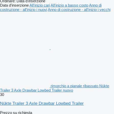
Ordinare
:
Data d'inserzione
Data d'inserzione
All'inizio cari
All'inizio a basso costo
Anno di
costruzione - all'inizio i nuovi
Anno di costruzione - all'inizio i vecchi
Ponendo la qualità, la sicurezza e la soddisfazione del cliente al
centro, miriamo ad aumentare la nostra competitività sul
mercato globale e a diventare leader del settore.
________________________________________
I Nostri Obiettivi Futuri – Verso un Domani Più Forte e Migliore!
Nükte Trailer prosegue il suo percorso con un continuo impegno
nello sviluppo e nell’innovazione. Tra i nostri obiettivi futuri vi
sono:
rimorchio a pianale ribassato Nükte
Trailer 3 Axle Drawbar Lowbed Trailer nuovo
✔ Crescita sui mercati internazionali: Costruire una rete di
30
vendita e distribuzione ancora più ampia in Europa, Medio
Nükte Trailer 3 Axle Drawbar Lowbed Trailer
Oriente, Africa e Asia.
Prezzo su richiesta