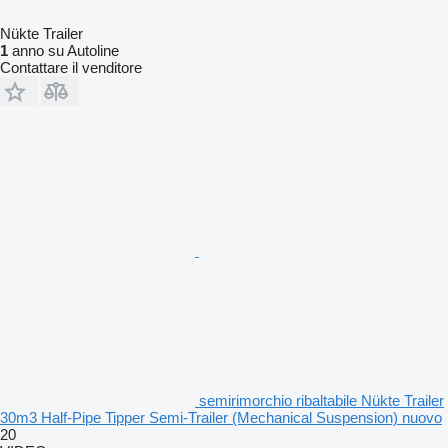
Nükte Trailer
1
anno su Autoline
Contattare il venditore
semirimorchio ribaltabile Nükte Trailer
30m3 Half-Pipe Tipper Semi-Trailer (Mechanical Suspension) nuovo
20