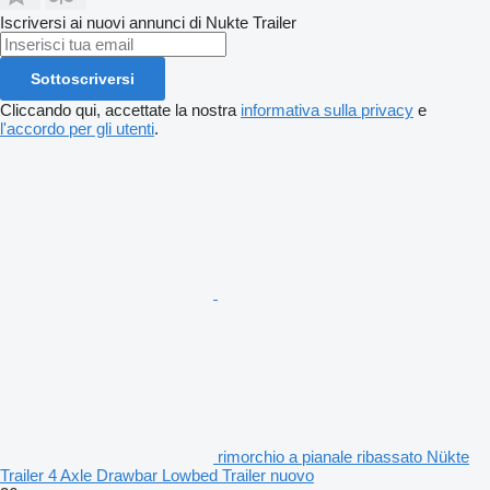
✅ Telefono: 444 6 121
Iscriversi ai nuovi annunci di Nukte Trailer
✅ E-mail: export1@nuktetrailer.com
Sottoscriversi
✅ Web: www.nuktetrailer.com
Cliccando qui, accettate la nostra
informativa sulla privacy
e
l'accordo per gli utenti
.
Contattaci per soluzioni di rimorchi potenti!
rimorchio a pianale ribassato Nükte
Trailer 4 Axle Drawbar Lowbed Trailer nuovo