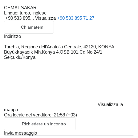
efficienza.
CEMAL SAKAR
Lingue:
turco, inglese
+90 533 895...
Visualizza
+90 533 895 71 27
I nostri Prodotti:
Chiamatemi
Indirizzo
✔ Rimorchi con ammortizzatori “Havuz Damper” – Soluzioni ad
alta durabilità per i settori delle costruzioni, delle miniere e
Turchia, Regione dell'Anatolia Centrale, 42120, KONYA,
Büyükkayacık Mh.Konya 4.OSB 101.Cd No:24/1
dell’agricoltura.
Selçuklu/Konya
✔ Rimorchi Lowbed – Massima sicurezza nel trasporto di
macchinari pesanti e grandi carichi.
✔ Rimorchi portacontenitori – Design leggero e robusto,
ottimizzato per il trasporto internazionale e la logistica.
Visualizza la
✔ Rimorchi a fisarmonica – Soluzioni flessibili e modulari per
mappa
diverse esigenze di carico.
Ora locale del venditore: 21:58 (+03)
Richiedere un incontro
✔ Rimorchi su misura – Progetti personalizzati e soluzioni
ingegneristiche ad hoc secondo le richieste del cliente.
Invia messaggio