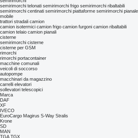
semirimorchi
semirimorchi telonati
semirimorchi frigo
semirimorchi ribaltabili
semirimorchi centinati
semirimorchi piattaforme
semirimorchi pianale
mobile
trattori stradali
camion
camion isotermici
camion frigo
camion furgoni
camion ribaltabili
camion telaio
camion pianali
cisterne
semirimorchi cisterne
cisterne per GSM
rimorchi
rimorchi portacontainer
macchine comunali
veicoli di soccorso
autopompe
macchinari da magazzino
carrelli elevatori
sollevatori telescopici
Marca
DAF
XF
IVECO
EuroCargo
Magirus
S-Way
Stralis
Krone
SD
MAN
TGA
TGX