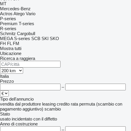
MT
Mercedes-Benz
Actros
Atego
Vario
P-series
Premium
T-series
R-series
Schmitz Cargobull
MEGA
S-series
SCB
SKI
SKO
FH
FL
FM
Mostra tutti
Ubicazione
Ricerca a raggiera
Italia
Prezzo
–
Tipo dell'annuncio
vendita
dal produttore
leasing
credito
rata
permuta (scambio con
pagamento aggiuntivo)
scambio
Stato
usato
incidentato
con il diffetto
Anno di costruzione
–