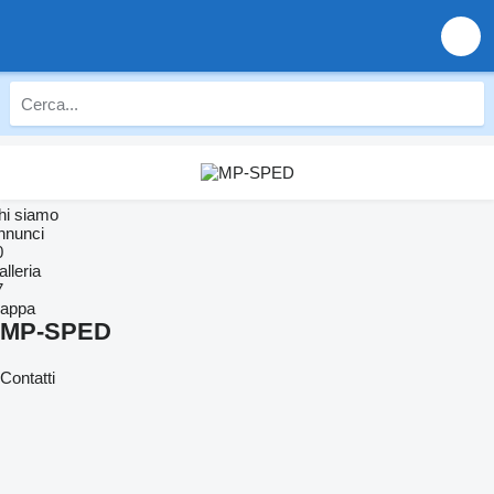
hi siamo
nnunci
0
lleria
7
appa
MP-SPED
Contatti