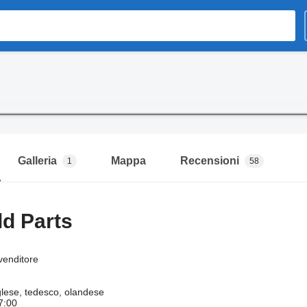
Galleria
Mappa
Recensioni
1
58
d Parts
 venditore
glese, tedesco, olandese
7:00