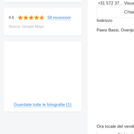
+31 572 37...
Visu
Chia
58 recensioni
4.6
Indirizzo
Source: Google Maps
Paesi Bassi, Overij
Guardate tutte le fotografie (1)
Ora locale del vend