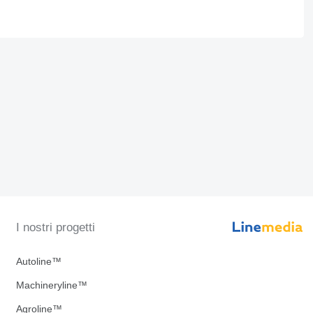
I nostri progetti
Autoline™
Machineryline™
Agroline™