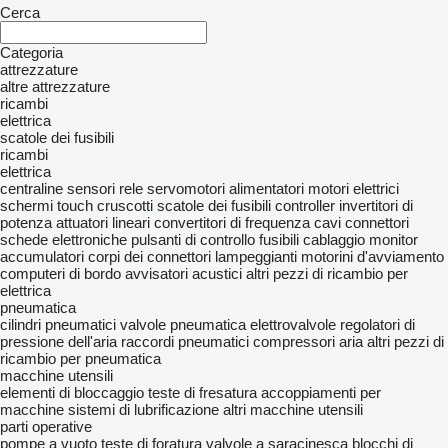
Cerca
Categoria
attrezzature
altre attrezzature
ricambi
elettrica
scatole dei fusibili
ricambi
elettrica
centraline
sensori
rele
servomotori
alimentatori
motori elettrici
schermi touch
cruscotti
scatole dei fusibili
controller
invertitori di
potenza
attuatori lineari
convertitori di frequenza
cavi
connettori
schede elettroniche
pulsanti di controllo
fusibili
cablaggio
monitor
accumulatori
corpi dei connettori
lampeggianti
motorini d'avviamento
computeri di bordo
avvisatori acustici
altri pezzi di ricambio per
elettrica
pneumatica
cilindri pneumatici
valvole pneumatica
elettrovalvole
regolatori di
pressione dell'aria
raccordi pneumatici
compressori aria
altri pezzi di
ricambio per pneumatica
macchine utensili
elementi di bloccaggio
teste di fresatura
accoppiamenti per
macchine
sistemi di lubrificazione
altri macchine utensili
parti operative
pompe a vuoto
teste di foratura
valvole a saracinesca
blocchi di