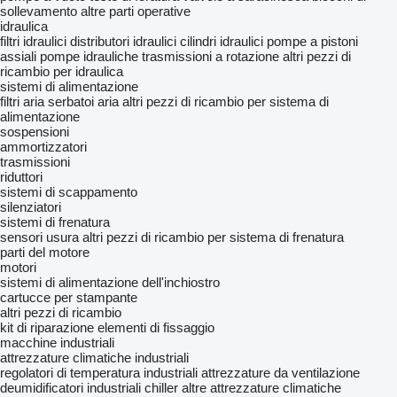
sollevamento
altre parti operative
idraulica
filtri idraulici
distributori idraulici
cilindri idraulici
pompe a pistoni
assiali
pompe idrauliche
trasmissioni a rotazione
altri pezzi di
ricambio per idraulica
sistemi di alimentazione
filtri aria
serbatoi aria
altri pezzi di ricambio per sistema di
alimentazione
sospensioni
ammortizzatori
trasmissioni
riduttori
sistemi di scappamento
silenziatori
sistemi di frenatura
sensori usura
altri pezzi di ricambio per sistema di frenatura
parti del motore
motori
sistemi di alimentazione dell'inchiostro
cartucce per stampante
altri pezzi di ricambio
kit di riparazione
elementi di fissaggio
macchine industriali
attrezzature climatiche industriali
regolatori di temperatura industriali
attrezzature da ventilazione
deumidificatori industriali
chiller
altre attrezzature climatiche