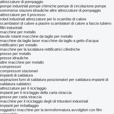
attrezzature di pompaggio
pompe industriali
pompe chimiche
pompe di circolazione
pompe
sommerse
stazioni idrauliche
altre attrezzature di pompaggio
attrezzature per il processo
robot industriali
attrezzature per lo scambio di calore
scambiatori di calore a piastre
scambiatori di calore a fascio tubiero
filtri industriali
macchine per metallo
tavole rotanti
macchine da taglio per metallo
macchine da taglio laser
macchine da taglio a getto d'acqua
rettificatrici per metallo
macchine per la lucidatura
rettificatrici cilindriche
presse per metallo
presse idrauliche
altre macchine per metallo
compressori
compressori stazionari
impianti di saldatura
aspirazioni fumi di saldatura
posizionatori per saldatura
impianti di
saldatura
saldatrici
attrezzature per il riciclaggio
impianti per il riciclaggio della carta straccia
presse per carta straccia
macchine per il riciclaggio degli oli
trituratori industriali
impianti per imballaggio
reggiatrici
macchine per la termoformatura
avvolgitori con film