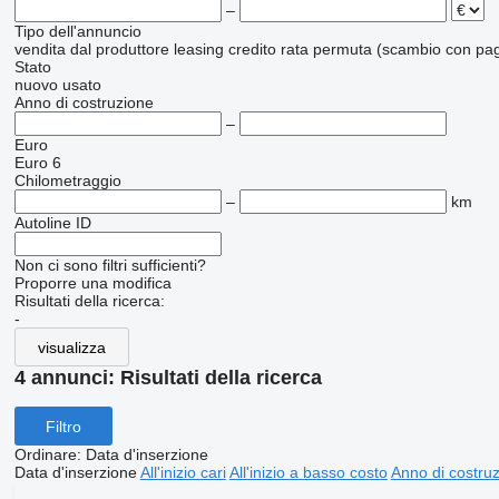
–
Tipo dell'annuncio
vendita
dal produttore
leasing
credito
rata
permuta (scambio con pag
Stato
nuovo
usato
Anno di costruzione
–
Euro
Euro 6
Chilometraggio
–
km
Autoline ID
Non ci sono filtri sufficienti?
Proporre una modifica
Risultati della ricerca:
-
visualizza
4 annunci:
Risultati della ricerca
Filtro
Ordinare
:
Data d'inserzione
Data d'inserzione
All'inizio cari
All'inizio a basso costo
Anno di costruzi