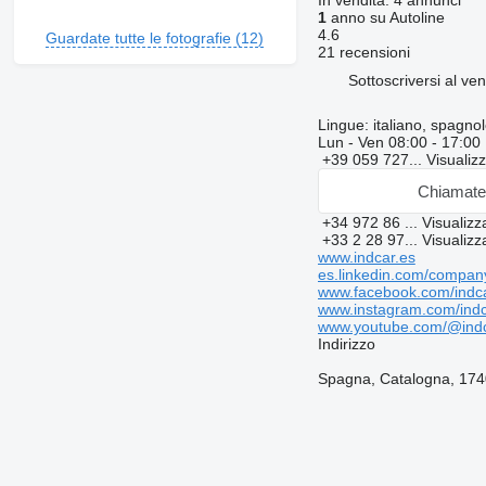
In vendita:
4 annunci
1
anno su Autoline
4.6
Guardate tutte le fotografie (12)
21 recensioni
Sottoscriversi al ven
Lingue:
italiano, spagno
Lun - Ven
08:00 - 17:00
+39 059 727...
Visualiz
Chiamat
+34 972 86 ...
Visualiz
+33 2 28 97...
Visualiz
www.indcar.es
es.linkedin.com/compan
www.facebook.com/indc
www.instagram.com/indca
www.youtube.com/@indc
Indirizzo
Spagna, Catalogna, 17