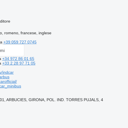
ditore
lo, romeno, francese, inglese
za
+39 059 727 0745
emi
za
+34 972 86 01 65
za
+33 2 28 97 71 05
y/indcar
arbus
rofficial/
ar_minibus
401, ARBUCIES, GIRONA, POL. IND. TORRES PUJALS, 4