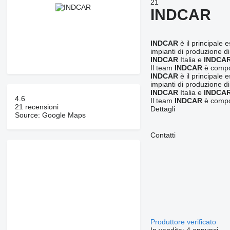
21
INDCAR
INDCAR
è il principale 
impianti di produzione di
INDCAR
Italia e
INDCA
Il team
INDCAR
è compos
INDCAR
è il principale 
impianti di produzione di
INDCAR
Italia e
INDCA
4.6
Il team
INDCAR
è compos
21 recensioni
Dettagli
Source: Google Maps
Contatti
Produttore verificato