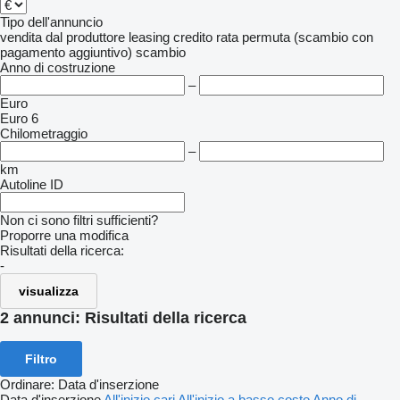
Tipo dell'annuncio
vendita
dal produttore
leasing
credito
rata
permuta (scambio con
pagamento aggiuntivo)
scambio
Anno di costruzione
–
Euro
Euro 6
Chilometraggio
–
km
Autoline ID
Non ci sono filtri sufficienti?
Proporre una modifica
Risultati della ricerca:
-
visualizza
2 annunci:
Risultati della ricerca
Filtro
Ordinare
:
Data d'inserzione
Data d'inserzione
All'inizio cari
All'inizio a basso costo
Anno di