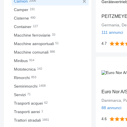
Camion
2006
Camper
191
Cisterne
490
Germania, De
Container
127
111 annunci
Macchine ferroviarie
33
Macchine aeroportuali
51
4.7
Macchine comunali
886
Minibus
914
Mototecnica
142
Rimorchi
853
Semirimorchi
1408
Euro Nor A/
Servizi
71
Danimarca, P
Trasporti acquei
62
88 annunci
Trasporti aerei
1
4.6
Trattori stradali
1661