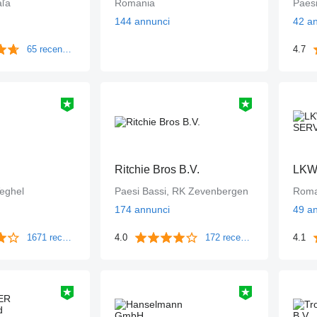
aľa
Romania
Paes
144 annunci
42 a
65 recensioni
4.7
Ritchie Bros B.V.
LKW
Veghel
Paesi Bassi, RK Zevenbergen
Roma
174 annunci
49 a
1671 recensioni
4.0
172 recensioni
4.1