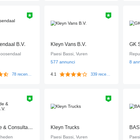
endaal B.V.
Kleyn Vans B.V.
GK S
Roosendaal
Paesi Bassi, Vuren
577 annunci
8 an
78 recensioni
4.1
339 recensioni
B-tham Trade & Consultancy B.V.
Kleyn Trucks
BAS
Rheden
Paesi Bassi, Vuren
Paesi