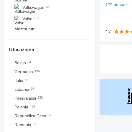
179 annunci
Volkswagen
35
Volvo
707
Mostra tutti
4.7
Ubicazione
Belgio
64
Germania
196
Italia
85
Lituania
76
Paesi Bassi
238
Polonia
436
Repubblica Ceca
69
Romania
67