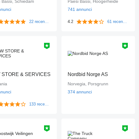
i Bassi, Schiedam
Paesi Bassi, Hoogerheide
nnunci
741 annunci
22 recensioni
4.2
61 recensioni
 STORE & SERVICES
Nordbid Norge AS
nia
Norvegia, Porsgrunn
nnunci
374 annunci
133 recensioni