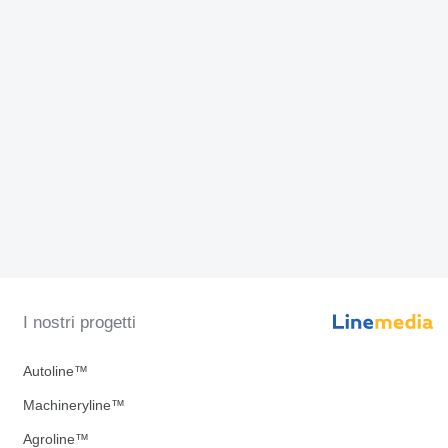
I nostri progetti
Autoline™
Machineryline™
Agroline™