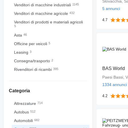
Slovacchia, Š
Venditori di macchine industriali
1145
5 annunci
Venditori di macchine agricole
432
4.7
Venditori di prodotti e materiali agricoli
5
Asta
46
Officine per veicoli
5
Leasing
3
Consegna/trasporto
2
BAS World
Rivenditori di ricambi
395
Paesi Bassi, 
1334 annunci
Categoria
4.2
Attrezzature
714
Autobus
512
Automobili
682