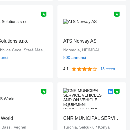
olutions s.r.o.
ATS Norway AS
Repubblica Ceca, Staré Město, Praha
Norvegia, HEIMDAL
nunci
800 annunci
4.1
13 recensioni
 World
CNR MUNICIPAL SERVICE VEHICLES AND ON VEHICLE EQUIPMENT INDUSTRY TRADE LIMITED COMPANY
 Bassi, Veghel
Turchia, Selçuklu / Konya