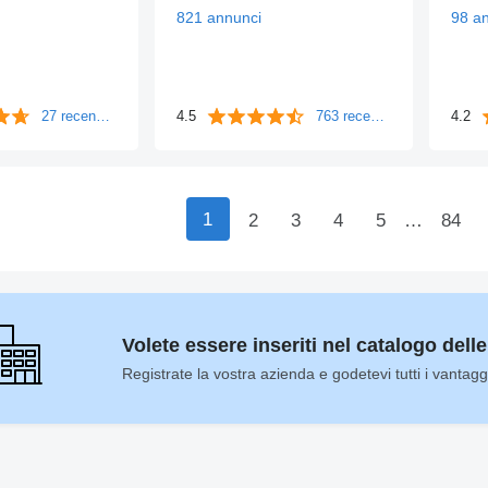
821 annunci
98 a
27 recensioni
4.5
763 recensioni
4.2
1
2
3
4
5
…
84
Volete essere inseriti nel catalogo dell
Registrate la vostra azienda e godetevi tutti i vantagg