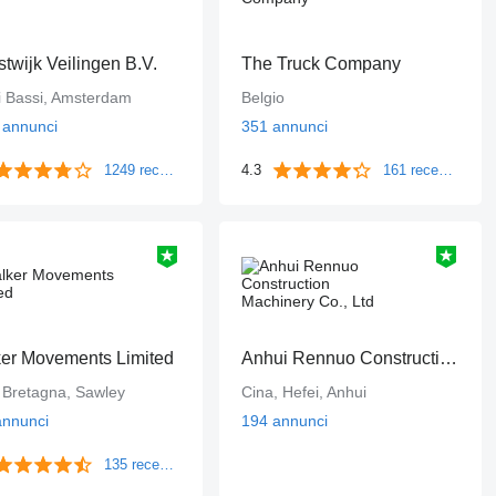
stwijk Veilingen B.V.
The Truck Company
i Bassi, Amsterdam
Belgio
 annunci
351 annunci
1249 recensioni
4.3
161 recensioni
er Movements Limited
Anhui Rennuo Construction Machinery Co., Ltd
 Bretagna, Sawley
Cina, Hefei, Anhui
annunci
194 annunci
135 recensioni