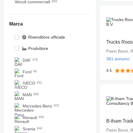
Veicoli commerciali
659
Marca
Rivenditore ufficiale
Trucks Roos
Produttore
Paesi Bassi, 
361 annunci
DAF
576
4.5
Ford
49
IVECO
652
MAN
898
Mercedes-Benz
923
Renault
555
Scania
646
Paesi Bassi, 