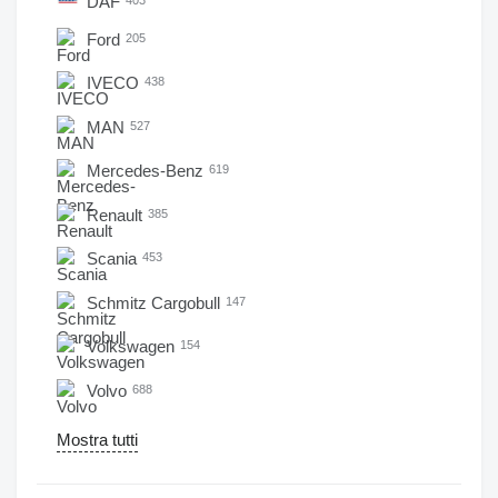
DAF
Ford
205
IVECO
438
MAN
527
Mercedes-Benz
619
Renault
385
Scania
453
Schmitz Cargobull
147
Volkswagen
154
Volvo
688
Mostra tutti