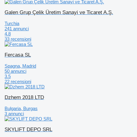
Galen Grup Çelik Üretim Sanayi ve Ticaret A.Ş.
Turchia
241 annunci
4.8
33 recensioni
Fercasa SL
Spagna, Madrid
50 annunci
3.5
22 recensioni
Dzhem 2018 LTD
Bulgaria, Burgas
3 annunci
SKYLIFT DEPO SRL