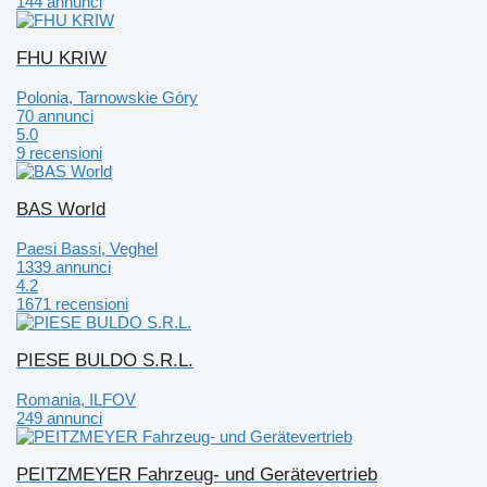
144 annunci
FHU KRIW
Polonia, Tarnowskie Góry
70 annunci
5.0
9 recensioni
BAS World
Paesi Bassi, Veghel
1339 annunci
4.2
1671 recensioni
PIESE BULDO S.R.L.
Romania, ILFOV
249 annunci
PEITZMEYER Fahrzeug- und Gerätevertrieb