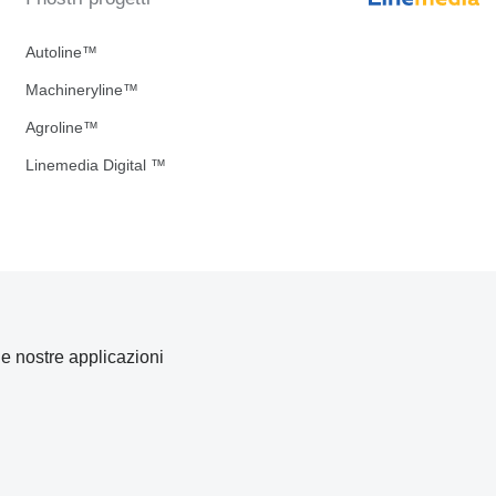
Autoline™
Machineryline™
Agroline™
Linemedia Digital ™
 le nostre applicazioni