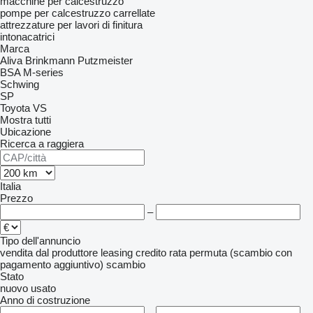
macchine per calcestruzzo
pompe per calcestruzzo carrellate
attrezzature per lavori di finitura
intonacatrici
Marca
Aliva
Brinkmann
Putzmeister
BSA
M-series
Schwing
SP
Toyota
VS
Mostra tutti
Ubicazione
Ricerca a raggiera
Italia
Prezzo
–
Tipo dell'annuncio
vendita
dal produttore
leasing
credito
rata
permuta (scambio con
pagamento aggiuntivo)
scambio
Stato
nuovo
usato
Anno di costruzione