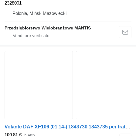
2328001
Polonia, Mińsk Mazowiecki
Przedsiębiorstwo Wielobranżowe MANTIS
Volante DAF XF106 (01.14-) 1843730 1843735 per trattore stradale DAF XF106 (2014-)
100,81 €
Netto