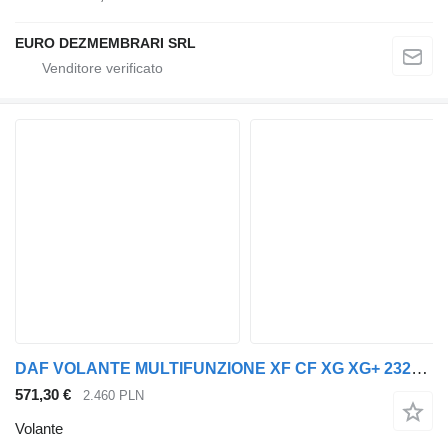
EURO DEZMEMBRARI SRL
DAF VOLANTE MULTIFUNZIONE XF CF XG XG+ 2328001 per trattore stradale DAF XF CF XG XG+
571,30 €
2.460 PLN
Volante