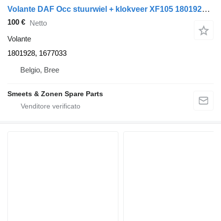
Volante DAF Occ stuurwiel + klokveer XF105 1801928, 1677033 per trattore stradale
100 €
Netto
Volante
1801928, 1677033
Belgio, Bree
Smeets & Zonen Spare Parts