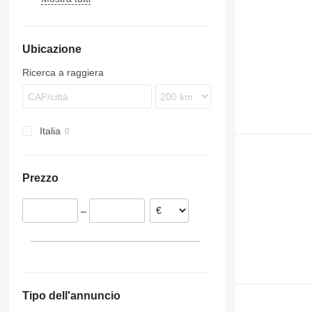
Karosa
TGS
9700
Magelys
9900
Ubicazione
Proway
B-series
Recreo
Ricerca a raggiera
Italia
Prezzo
–
Tipo dell'annuncio