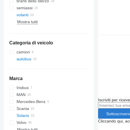
tiranti dello sterzo
semiassi
volanti
Mostra tutti
Categoria di veicolo
camion
autobus
Marca
Irisbus
Crossway
MAN
Axer
Iscriviti per ricev
Mercedes-Benz
Citelis
A-series
Scania
Crossway
Lion's series
Citaro
Cityliner
Sottoscrivers
Solaris
Daily
TGA
O-series
Jetliner
Cliccando qui, ac
Volvo
Domino
TGL
Tourismo
Skyliner
Alpino
Mostra tutti
Evadys
TGM
Travego
Urbino
7700