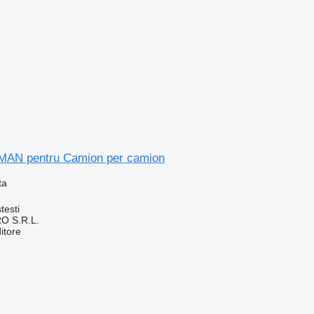
 MAN pentru Camion per camion
ta
testi
O S.R.L.
itore