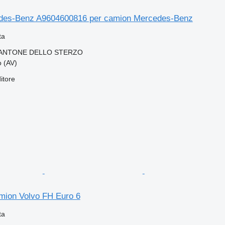
edes-Benz A9604600816 per camion Mercedes-Benz
ta
IANTONE DELLO STERZO
o (AV)
itore
amion Volvo FH Euro 6
ta