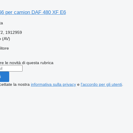
66 per camion DAF 480 XF E6
ta
72, 1912959
o (AV)
itore
ere le novità di questa rubrica
i
cettate la nostra
informativa sulla privacy
e
l'accordo per gli utenti
.