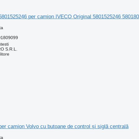
 5801525246 per camion IVECO Original 5801525246 58018
ta
01809099
testi
O S.R.L.
itore
per camion Volvo cu butoane de control și siglă centrală
ta