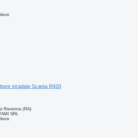
itore
attore stradale Scania R420
rno Ravenna (RA)
TAMI SRL
itore