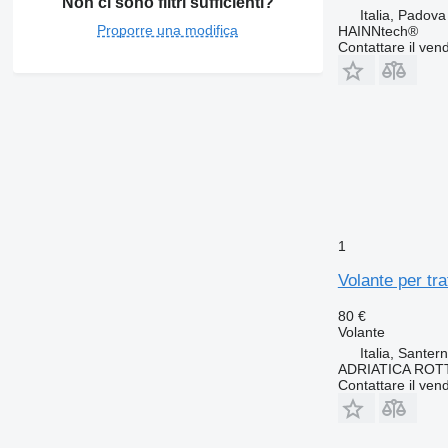
Non ci sono filtri sufficienti?
Italia, Padova
Proporre una modifica
HAINNtech®
Contattare il vend
1
Volante per tr
80 €
Volante
Italia, Sante
ADRIATICA ROT
Contattare il vend