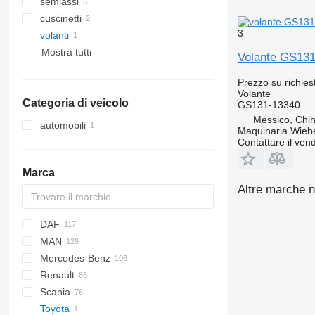
semiassi
cuscinetti
3
volanti
Mostra tutti
Volante GS131
Prezzo su richies
Volante
Categoria di veicolo
GS131-13340
Messico, Chi
automobili
Maquinaria Wieb
Contattare il vend
Marca
Altre marche n
DAF
A-series
M-Series
C-series
MAN
X-Series
Jumper
CF
2000
Crossway
Axer
XF
Carnival
LTM
Mercedes-Benz
LF
F-MAX
Daily
Citelis
A-series
Renault
XD
Focus
EuroCargo
Crossway
F90
A-Class
Canter
Cityliner
Atleon
Partner
Porter
911
Scania
XF
Transit
Eurotech
Daily
L2000
Actros
FB
Jetliner
Cabstar
D-series
Toyota
XG
Mago
Domino
Lion's series
Antos
Skyliner
NT
Kerax
P-series
Alpino
Rexton