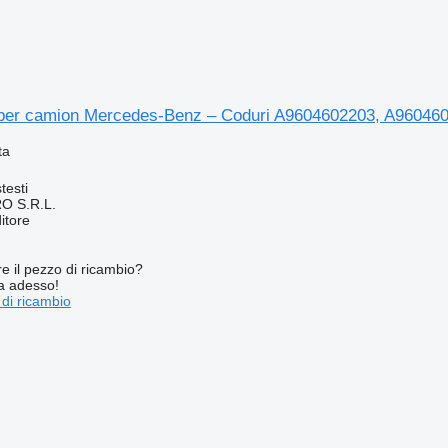
 per camion Mercedes-Benz – Coduri A9604602203, A96046
ta
testi
O S.R.L.
itore
re il pezzo di ricambio?
ta adesso!
 di ricambio