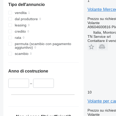
1
Tipo dell'annuncio
Volante Merc
vendita
Prezzo su richies
dal produttore
Volante
leasing
A9604600816 P
credito
Italia, Montor
TN Service srl
rata
Contattare il vend
permuta (scambio con pagamento
aggiuntivo)
scambio
Anno di costruzione
–
10
Volante per c
Prezzo su richies
Volante