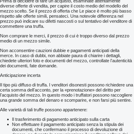
Prima di decidere di fare un acquisto, esaminate attentamente
diverse offerte di vendita, per capire il costo medio del modello del
mezzo scelto. Se il prezzo di offerta che Le piace è molto più basso
rispetto alle offerte simili, pensateci. Una notevole differenza nel
prezzo può indicare su difetti nascosti o sul tentativo del venditore di
commettere una truffa.
Non comprare le merci, il prezzo di cui è troppo diverso dal prezzo
medio di un mezzo simile.
Non acconsentire cauzioni dubbie e pagamenti anticipati della
merce. In caso di dubbi, non abbiate paura di chiarire i dettagli,
chiedete ulteriori foto e documenti del mezzo, controllate l'autenticità
dei documenti, fate domande.
Anticipazione incerta
Il tipo più diffuso di truffa. I venditori disonesti possono richiedere una
certa somma dell'acconto, per la «prenotazione» del diritto per
l'acquisto del mezzo. In questo modo i truffatori possono raccogliere
una grande somma del denaro e scomparire, e non farsi più sentire.
Alle varietà di tali truffe possono appartenere:
Il trasferimento di pagamento anticipato sulla carta
Non effettuare il pagamento anticipato senza la stipula dei
documenti, che confermano il processo di devoluzione di