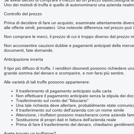
Uno dei metodi di truffa è quello di autonominarsi una azienda realment
Controllo del prezzo
Prima di decidere di fare un acquisto, esaminate attentamente diverse 
alle offerte simili, pensateci. Una notevole differenza nel prezzo può 
Non comprare le merci, il prezzo di cui è troppo diverso dal prezzo 
Non acconsentire cauzioni dubbie e pagamenti anticipati della merce. In
documenti, fate domande.
Anticipazione incerta
Il tipo più diffuso di truffa. I venditori disonesti possono richiedere
grande somma del denaro e scomparire, e non farsi più sentire.
Alle varietà di tali truffe possono appartenere:
Il trasferimento di pagamento anticipato sulla carta
Non effettuare il pagamento anticipato senza la stipula dei do
Trasferimento sul conto del "fiduciario"
Una tale richiesta deve allertare, probabilmente state comunic
Il trasferimento sul conto dell'azienda con un nome simile
Attenzione, i truffatori possono mascherarsi come aziende famos
Sostituzione di propri dati in fattura dell'azienda reale
Prima di fare il trasferimento del denaro, chiediamo gentilmente
Avete trovato un truffatore?