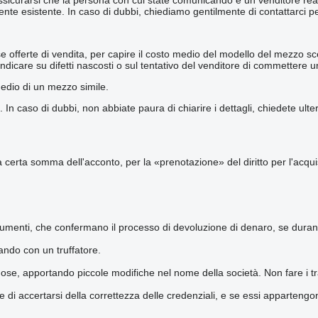
e esistente. In caso di dubbi, chiediamo gentilmente di contattarci per u
offerte di vendita, per capire il costo medio del modello del mezzo scel
indicare su difetti nascosti o sul tentativo del venditore di commettere un
medio di un mezzo simile.
 caso di dubbi, non abbiate paura di chiarire i dettagli, chiedete ulteri
 una certa somma dell'acconto, per la «prenotazione» del diritto per l'ac
cumenti, che confermano il processo di devoluzione di denaro, se durant
ando con un truffatore.
e, apportando piccole modifiche nel nome della società. Non fare i tras
 di accertarsi della correttezza delle credenziali, e se essi appartengon