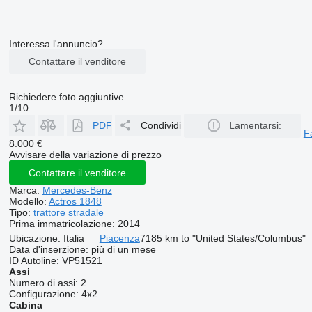
Interessa l'annuncio?
Contattare il venditore
Richiedere foto aggiuntive
1/10
PDF
Condividi
Lamentarsi:
F
8.000 €
Avvisare della variazione di prezzo
Contattare il venditore
Marca:
Mercedes-Benz
Modello:
Actros 1848
Tipo:
trattore stradale
Prima immatricolazione:
2014
Ubicazione:
Italia
Piacenza
7185 km to "United States/Columbus"
Data d'inserzione:
più di un mese
ID Autoline:
VP51521
Assi
Numero di assi:
2
Configurazione:
4x2
Cabina