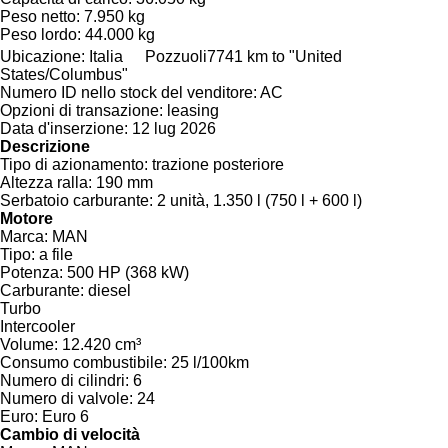
Peso netto:
7.950 kg
Peso lordo:
44.000 kg
Ubicazione:
Italia
Pozzuoli
7741 km to "United
States/Columbus"
Numero ID nello stock del venditore:
AC
Opzioni di transazione:
leasing
Data d'inserzione:
12 lug 2026
Descrizione
Tipo di azionamento:
trazione posteriore
Altezza ralla:
190 mm
Serbatoio carburante:
2 unità, 1.350 l (750 l + 600 l)
Motore
Marca:
MAN
Tipo:
a file
Potenza:
500 HP (368 kW)
Carburante:
diesel
Turbo
Intercooler
Volume:
12.420 cm³
Consumo combustibile:
25 l/100km
Numero di cilindri:
6
Numero di valvole:
24
Euro:
Euro 6
Cambio di velocità