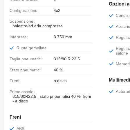
Opzioni a
Configurazione:
4x2
Condiz
Sospensione:
balestre/ad aria compressa
Alzacris
Interasse:
3.750 mm
Regola
Ruote gemellate
Regolazione dell'altezza dei sedili nel
salone
Taglia pneumatici:
315/80 R 22.5
Memori
Stato pneumatici:
40 %
Multimed
Freni:
a disco
Autora
Primo assale:
315/80R22.5 , stato pneumatici 40 %, freni
- a disco
Freni
ABS