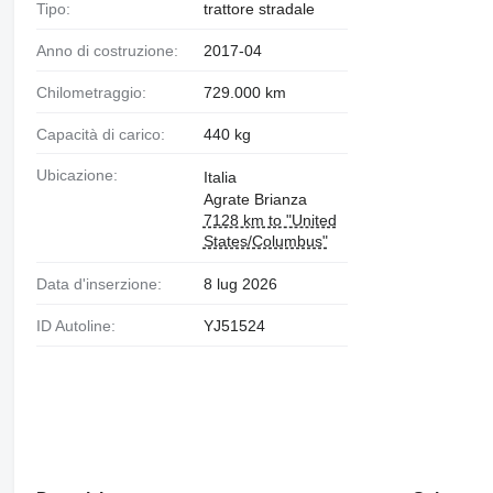
Tipo:
trattore stradale
Anno di costruzione:
2017-04
Chilometraggio:
729.000 km
Capacità di carico:
440 kg
Ubicazione:
Italia
Agrate Brianza
7128 km to "United
States/Columbus"
Data d'inserzione:
8 lug 2026
ID Autoline:
YJ51524