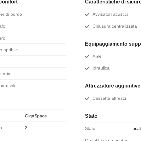
comfort
Caratteristiche di sicur
er di bordo
Avvisatori acustici
afo
Chiusura centralizzata
fero
Equipaggiamento supp
io apribile
ASR
Idraulica
ad aria
a parasole
Attrezzature aggiuntive
Cassetta attrezzi
GigaSpace
Stato
ta:
2
Stato:
usa
Quantità di proprietari