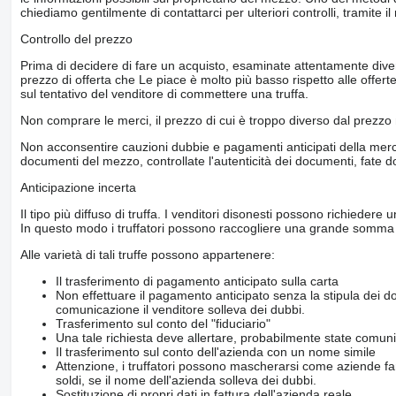
chiediamo gentilmente di contattarci per ulteriori controlli, tramite 
Controllo del prezzo
Prima di decidere di fare un acquisto, esaminate attentamente divers
prezzo di offerta che Le piace è molto più basso rispetto alle offert
sul tentativo del venditore di commettere una truffa.
Non comprare le merci, il prezzo di cui è troppo diverso dal prezzo
Non acconsentire cauzioni dubbie e pagamenti anticipati della merce. 
documenti del mezzo, controllate l'autenticità dei documenti, fate
Anticipazione incerta
Il tipo più diffuso di truffa. I venditori disonesti possono richieder
In questo modo i truffatori possono raccogliere una grande somma d
Alle varietà di tali truffe possono appartenere:
Il trasferimento di pagamento anticipato sulla carta
Non effettuare il pagamento anticipato senza la stipula dei 
comunicazione il venditore solleva dei dubbi.
Trasferimento sul conto del "fiduciario"
Una tale richiesta deve allertare, probabilmente state comun
Il trasferimento sul conto dell'azienda con un nome simile
Attenzione, i truffatori possono mascherarsi come aziende fa
soldi, se il nome dell'azienda solleva dei dubbi.
Sostituzione di propri dati in fattura dell'azienda reale