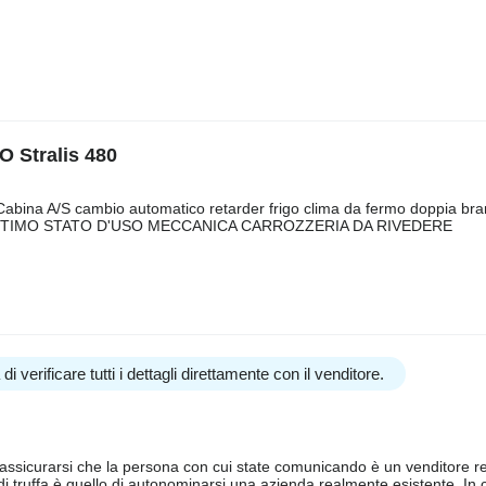
O Stralis 480
 Cabina A/S cambio automatico retarder frigo clima da fermo doppia br
0 OTTIMO STATO D'USO MECCANICA CARROZZERIA DA RIVEDERE
i verificare tutti i dettagli direttamente con il venditore.
ssicurarsi che la persona con cui state comunicando è un venditore rea
 di truffa è quello di autonominarsi una azienda realmente esistente. In 