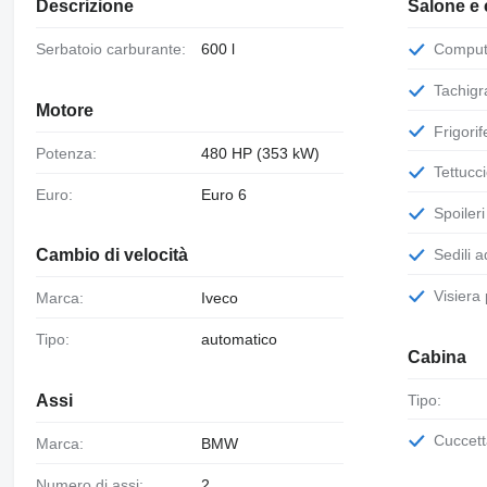
Descrizione
Salone e 
Serbatoio carburante:
600 l
Comput
Tachigr
Motore
Frigori
Potenza:
480 HP (353 kW)
Tettucc
Euro:
Euro 6
Spoileri
Sedili 
Cambio di velocità
Visier
Marca:
Iveco
Tipo:
automatico
Cabina
Tipo:
Assi
Cuccet
Marca:
BMW
Numero di assi:
2