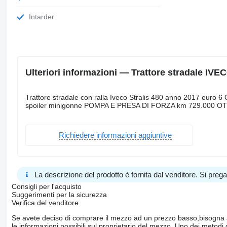
Intarder
Ulteriori informazioni — Trattore stradale IVEC
Trattore stradale con ralla Iveco Stralis 480 anno 2017 euro 6
spoiler minigonne POMPA E PRESA DI FORZA km 729.00
Richiedere informazioni aggiuntive
La descrizione del prodotto è fornita dal venditore. Si prega d
Consigli per l'acquisto
Suggerimenti per la sicurezza
Verifica del venditore
Se avete deciso di comprare il mezzo ad un prezzo basso,bisogna a
le informazioni possibili sul proprietario del mezzo. Uno dei metodi