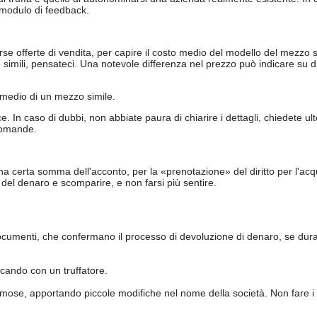
il modulo di feedback.
e offerte di vendita, per capire il costo medio del modello del mezzo sc
e simili, pensateci. Una notevole differenza nel prezzo può indicare su di
 medio di un mezzo simile.
In caso di dubbi, non abbiate paura di chiarire i dettagli, chiedete ulte
 domande.
e una certa somma dell'acconto, per la «prenotazione» del diritto per l'ac
el denaro e scomparire, e non farsi più sentire.
documenti, che confermano il processo di devoluzione di denaro, se dura
icando con un truffatore.
mose, apportando piccole modifiche nel nome della società. Non fare i 