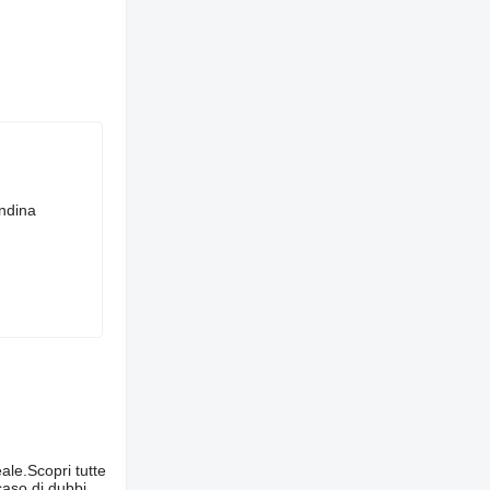
andina
le.Scopri tutte
caso di dubbi,