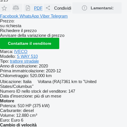
PDF
Condividi
Lamentarsi:
Facebook
WhatsApp
Viber
Telegram
Prezzo:
su richiesta
Richiedere il prezzo
Avvisare della variazione di prezzo
Contattare il venditore
Marca:
IVECO
Modello:
S WAY 510
Tipo:
trattore stradale
Anno di costruzione:
2020
Prima immatricolazione:
2020-12
Chilometraggio:
520.000 km
Ubicazione:
Italia
Voltana (RA)
7361 km to "United
States/Columbus"
Numero ID nello stock del venditore:
147
Data d'inserzione:
più di un mese
Motore
Potenza:
510 HP (375 kW)
Carburante:
diesel
Volume:
12.880 cm³
Euro:
Euro 6
Cambio di velocità