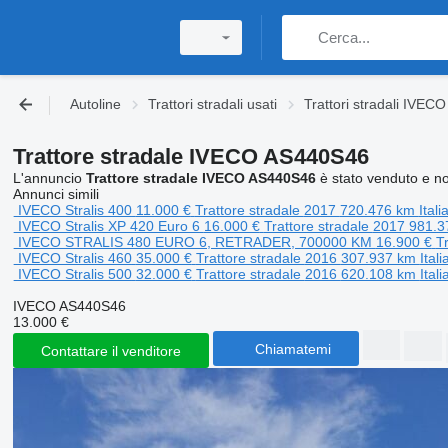
Autoline
Trattori stradali usati
Trattori stradali IVECO
Trattore stradale IVECO AS440S46
L'annuncio
Trattore stradale IVECO AS440S46
è stato venduto e non
Annunci simili
IVECO Stralis 400
11.000 €
Trattore stradale
2017
720.476 km
Ital
IVECO Stralis XP 420 Euro 6
16.000 €
Trattore stradale
2017
981.
IVECO STRALIS 480 EURO 6, RETRADER, 700000 KM
16.900 €
T
IVECO Stralis 460
35.000 €
Trattore stradale
2016
307.937 km
Ital
IVECO Stralis 500
32.000 €
Trattore stradale
2016
620.108 km
Ital
IVECO AS440S46
13.000 €
Chiamatemi
Contattare il venditore