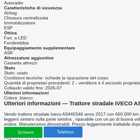
Autoradio
Caratteristiche di sicurezza
Airbag
Chiusura centralizzata
Immobilizzatore
ESP
Ottica
Fari:
a LED
Fendinebbia
Equipaggiamento supplementare
ASR
Attrezzature aggiuntive
Cassetta attrezzi
Stato
Stato:
usato
Condizioni tecniche:
richiede la riparazione del corpo
Quantità di proprietari precedenti:
2 - venditore è il secondo propriet
Collaudo valido fino:
2026-07
Ulteriori informazioni
Colore:
bianco
Ulteriori informazioni — Trattore stradale IVECO 
Vendo trattore stradale Iveco AS440S46 anno 2017 con 660.000 km. veic
leggero sinistro sulla parte sinistra , riparabile con un po di buon
ordine. Manutenzioni dimostrabili. Prezzo leggermente trattabile dopo
Telefono
Scrivere