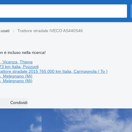
 usati
Trattore stradale IVECO AS440S46
 è incluso nella ricerca!
ia, Vicenza, Thiene
373 km
Italia, Pozzuoli
rattore stradale
2015
765.000 km
Italia, Carmagnola ( To )
ia, Melegnano (Mi)
ia, Melegnano (Mi)
Condividi