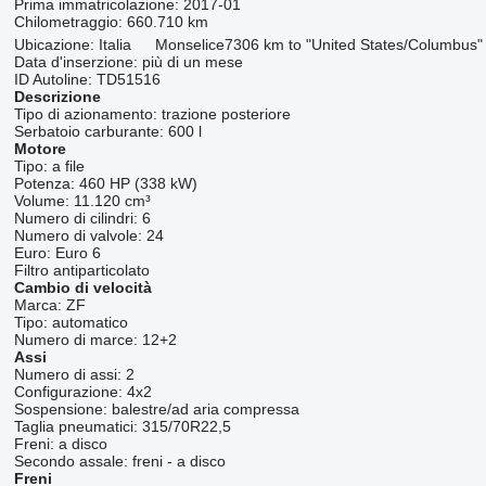
Prima immatricolazione:
2017-01
Chilometraggio:
660.710 km
Ubicazione:
Italia
Monselice
7306 km to "United States/Columbus"
Data d'inserzione:
più di un mese
ID Autoline:
TD51516
Descrizione
Tipo di azionamento:
trazione posteriore
Serbatoio carburante:
600 l
Motore
Tipo:
a file
Potenza:
460 HP (338 kW)
Volume:
11.120 cm³
Numero di cilindri:
6
Numero di valvole:
24
Euro:
Euro 6
Filtro antiparticolato
Cambio di velocità
Marca:
ZF
Tipo:
automatico
Numero di marce:
12+2
Assi
Numero di assi:
2
Configurazione:
4x2
Sospensione:
balestre/ad aria compressa
Taglia pneumatici:
315/70R22,5
Freni:
a disco
Secondo assale:
freni - a disco
Freni