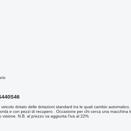
ario
AS440S46
olo dotato delle dotazioni standard tra le quali cambio automatico, ret
a volontà e con pezzi di recupero . Occasione per chi cerca una macchin
 visione. N.B. al prezzo va aggiunta l'iva al 22%