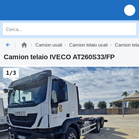
Camion usati
Camion telaio usati
Camion tela
Camion telaio IVECO AT260S33/FP
1/3