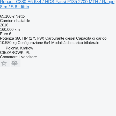
Renault C380 E6 6×4 / HDS Fassi F135 2700 MTH / Range
8 m / 5.6 t liftin
69.100 €
Netto
Camion ribaltabile
2016
160.000 km
Euro 6
Potenza
380 HP (279 kW)
Carburante
diesel
Capacità di carico
10.580 kg
Configurazione
6x4
Modalità di scarico
trilaterale
Polonia, Krakow
CIEZAROWKI.PL
Contattare il venditore