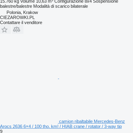
15.760 kg
Volume
10,63 m³
Configurazione
8x4
Sospensione
balestre/balestre
Modalità di scarico
bilaterale
Polonia, Krakow
CIEZAROWKI.PL
Contattare il venditore
camion ribaltabile Mercedes-Benz
Arocs 2636 6×4 / 100 tho. km! / HIAB crane / rotator / 3-way tip
9