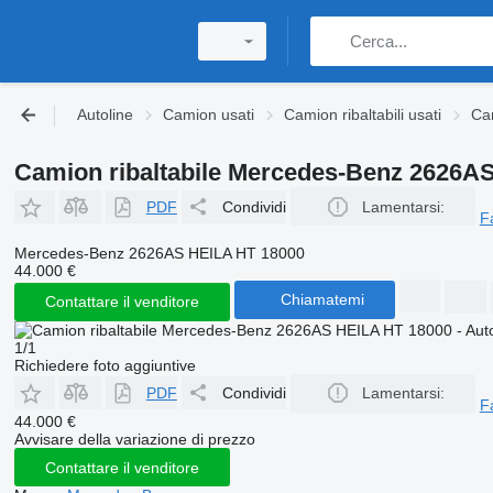
Autoline
Camion usati
Camion ribaltabili usati
Cam
Camion ribaltabile Mercedes-Benz 2626A
PDF
Condividi
Lamentarsi:
F
Mercedes-Benz 2626AS HEILA HT 18000
44.000 €
Chiamatemi
Contattare il venditore
1/1
Richiedere foto aggiuntive
PDF
Condividi
Lamentarsi:
F
44.000 €
Avvisare della variazione di prezzo
Contattare il venditore