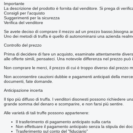
Importante
La descrizione del prodotto è fornita dal venditore. Si prega di verifica
Consigli per l'acquisto
Suggerimenti per la sicurezza
Verifica del venditore
Se avete deciso di comprare il mezzo ad un prezzo basso,bisogna assi
Uno dei metodi di truffa è quello di autonominarsi una azienda realment
Controllo del prezzo
Prima di decidere di fare un acquisto, esaminate attentamente diverse 
alle offerte simili, pensateci. Una notevole differenza nel prezzo può 
Non comprare le merci, il prezzo di cui è troppo diverso dal prezzo 
Non acconsentire cauzioni dubbie e pagamenti anticipati della merce. In
documenti, fate domande.
Anticipazione incerta
Il tipo più diffuso di truffa. I venditori disonesti possono richiedere
grande somma del denaro e scomparire, e non farsi più sentire.
Alle varietà di tali truffe possono appartenere:
Il trasferimento di pagamento anticipato sulla carta
Non effettuare il pagamento anticipato senza la stipula dei do
Trasferimento sul conto del "fiduciario"