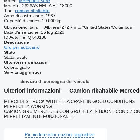
Marca:
Mercedes-Benz
Modello:
2626AS HEILA HT 18000
Tipo:
camion ribaltabile
Anno di costruzione:
1987
Capacità di carico:
19.000 kg
Ubicazione:
Italia
Albinea
7272 km to "United States/Columbus"
Data d'inserzione:
15 lug 2026
ID Autoline:
QK48138
Descrizione
Gru per autocarro
Stato
Stato:
usato
Ulteriori informazioni
Colore:
giallo
Servizi aggiuntivi
Servizio di consegna del veicolo
Ulteriori informazioni — Camion ribaltabile Merc
MERCEDES TRUCK WITH HELA CRANE IN GOOD CONDITIONS
PERFECTLY WORKING
CAMION GRU MERCEDES CON GRU HELA IN BUONE CONDIZION
PERFETTAMENTE FUNZIONANTE
Richiedere informazioni aggiuntive