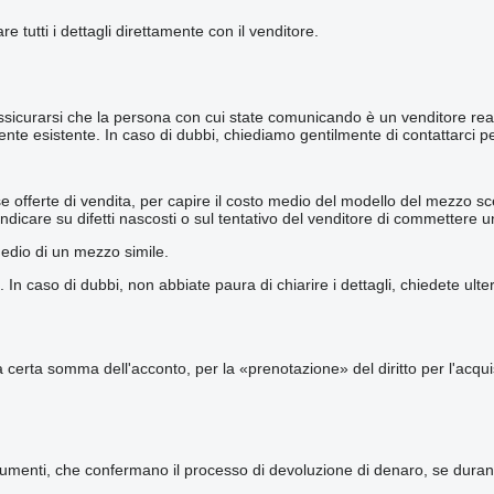
re tutti i dettagli direttamente con il venditore.
curarsi che la persona con cui state comunicando è un venditore reale.S
e esistente. In caso di dubbi, chiediamo gentilmente di contattarci per u
offerte di vendita, per capire il costo medio del modello del mezzo scel
indicare su difetti nascosti o sul tentativo del venditore di commettere un
medio di un mezzo simile.
 caso di dubbi, non abbiate paura di chiarire i dettagli, chiedete ulteri
 una certa somma dell'acconto, per la «prenotazione» del diritto per l'ac
cumenti, che confermano il processo di devoluzione di denaro, se durant