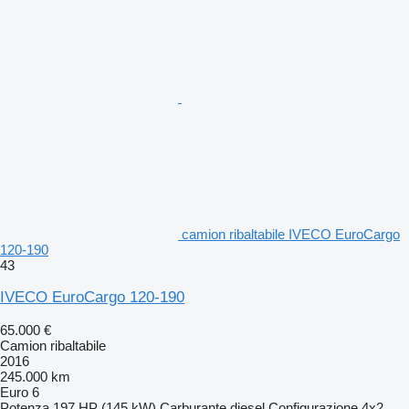
camion ribaltabile IVECO EuroCargo
120-190
43
IVECO EuroCargo 120-190
65.000 €
Camion ribaltabile
2016
245.000 km
Euro 6
Potenza
197 HP (145 kW)
Carburante
diesel
Configurazione
4x2