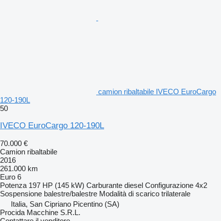
camion ribaltabile IVECO EuroCargo
120-190L
50
IVECO EuroCargo 120-190L
70.000 €
Camion ribaltabile
2016
261.000 km
Euro 6
Potenza
197 HP (145 kW)
Carburante
diesel
Configurazione
4x2
Sospensione
balestre/balestre
Modalità di scarico
trilaterale
Italia, San Cipriano Picentino (SA)
Procida Macchine S.R.L.
Contattare il venditore