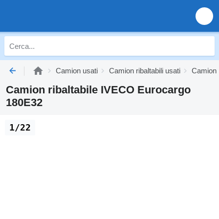
Camion usati
Camion ribaltabili usati
Camion r
Camion ribaltabile IVECO Eurocargo
180E32
1/22