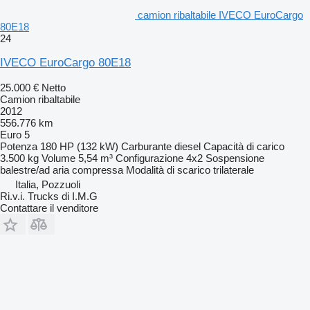
camion ribaltabile IVECO EuroCargo
80E18
24
IVECO EuroCargo 80E18
25.000 €
Netto
Camion ribaltabile
2012
556.776 km
Euro 5
Potenza
180 HP (132 kW)
Carburante
diesel
Capacità di carico
3.500 kg
Volume
5,54 m³
Configurazione
4x2
Sospensione
balestre/ad aria compressa
Modalità di scarico
trilaterale
Italia, Pozzuoli
Ri.v.i. Trucks di I.M.G
Contattare il venditore