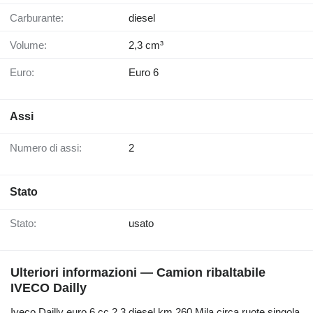
Carburante:
diesel
Volume:
2,3 cm³
Euro:
Euro 6
Assi
Numero di assi:
2
Stato
Stato:
usato
Ulteriori informazioni — Camion ribaltabile
IVECO Dailly
Iveco Dailly euro 6 cc 2.3 diesel km 260 Mila circa ruote singola