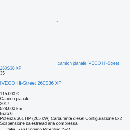
camion pianale IVECO Hi-Street
260S36 XP
35
IVECO Hi-Street 260S36 XP
115.000 €
Camion pianale
2017
528.000 km
Euro 6
Potenza
361 HP (265 kW)
Carburante
diesel
Configurazione
6x2
Sospensione
balestre/ad aria compressa
Italia, San Cipriano Picentino (SA)