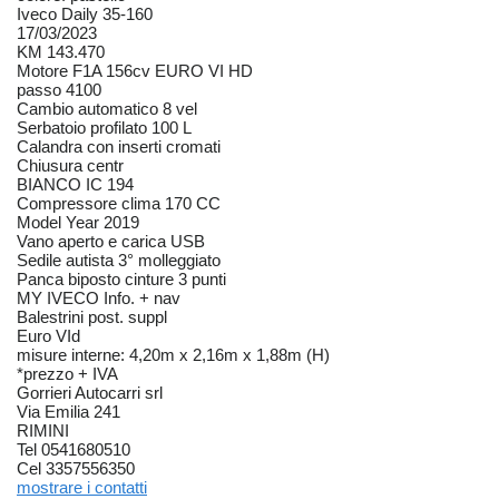
Iveco Daily 35-160
17/03/2023
KM 143.470
Motore F1A 156cv EURO VI HD
passo 4100
Cambio automatico 8 vel
Serbatoio profilato 100 L
Calandra con inserti cromati
Chiusura centr
BIANCO IC 194
Compressore clima 170 CC
Model Year 2019
Vano aperto e carica USB
Sedile autista 3° molleggiato
Panca biposto cinture 3 punti
MY IVECO Info. + nav
Balestrini post. suppl
Euro VId
misure interne: 4,20m x 2,16m x 1,88m (H)
*prezzo + IVA
Gorrieri Autocarri srl
Via Emilia 241
RIMINI
Tel 0541680510
Cel 3357556350
mostrare i contatti