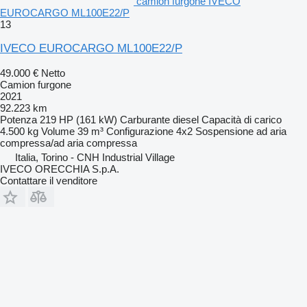
camion furgone IVECO
EUROCARGO ML100E22/P
13
IVECO EUROCARGO ML100E22/P
49.000 €
Netto
Camion furgone
2021
92.223 km
Potenza
219 HP (161 kW)
Carburante
diesel
Capacità di carico
4.500 kg
Volume
39 m³
Configurazione
4x2
Sospensione
ad aria
compressa/ad aria compressa
Italia, Torino - CNH Industrial Village
IVECO ORECCHIA S.p.A.
Contattare il venditore