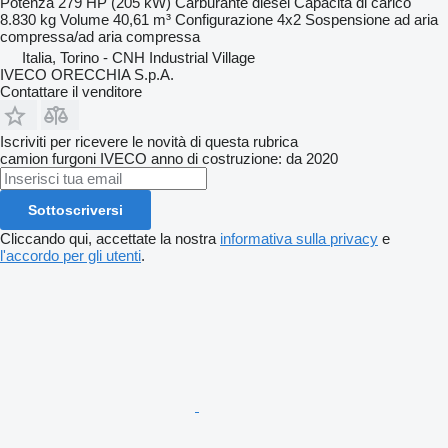
Potenza
279 HP (205 kW)
Carburante
diesel
Capacità di carico
8.830 kg
Volume
40,61 m³
Configurazione
4x2
Sospensione
ad aria
compressa/ad aria compressa
Italia, Torino - CNH Industrial Village
IVECO ORECCHIA S.p.A.
Contattare il venditore
Iscriviti per ricevere le novità di questa rubrica
camion furgoni
IVECO
anno di costruzione: da 2020
Sottoscriversi
Cliccando qui, accettate la nostra
informativa sulla privacy
e
l'accordo per gli utenti
.