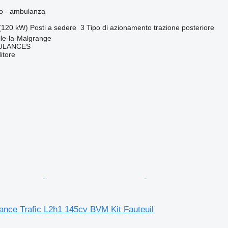
so - ambulanza
(120 kW)
Posti a sedere
3
Tipo di azionamento
trazione posteriore
lle-la-Malgrange
ULANCES
itore
ance Trafic L2h1 145cv BVM Kit Fauteuil