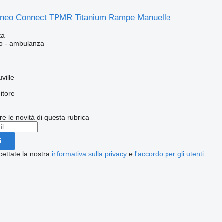
rneo Connect TPMR Titanium Rampe Manuelle
ta
so - ambulanza
ville
itore
ere le novità di questa rubrica
i
cettate la nostra
informativa sulla privacy
e
l'accordo per gli utenti
.