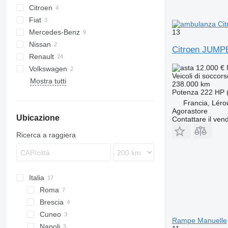
Citroen
Fiat
Jumper
13
Mercedes-Benz
Jumpy
Scudo
Tourneo
TGM
Nissan
Talento
LAF
Citroen JUMP
Renault
Sprinter
Primastar
Movano
Expert
12.000 €
Volkswagen
Vito
C-series
Veicoli di soccor
Mostra tutti
Master
Crafter
238.000 km
Potenza
222 HP 
Midlum
Francia, Lérou
Trafic
Agorastore
Ubicazione
Contattare il vend
Ricerca a raggiera
Italia
Roma
Brescia
Cuneo
Rampe Manuelle
Napoli