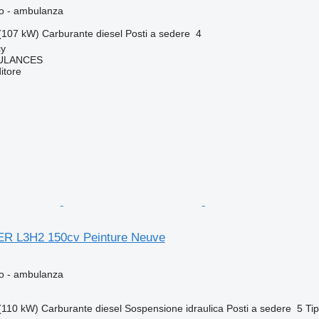
so - ambulanza
(107 kW)
Carburante
diesel
Posti a sedere
4
cy
ULANCES
itore
ER L3H2 150cv Peinture Neuve
so - ambulanza
(110 kW)
Carburante
diesel
Sospensione
idraulica
Posti a sedere
5
Ti