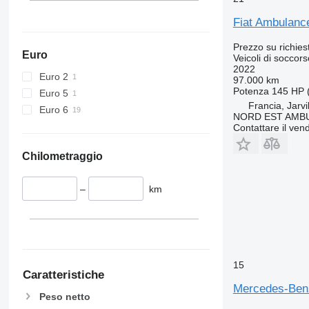
Fiat Ambulanc
Prezzo su richies
Euro
Veicoli di soccor
2022
Euro 2
97.000 km
Potenza
145 HP 
Euro 5
Francia, Jarvi
Euro 6
NORD EST AMB
Contattare il vend
Chilometraggio
–
km
15
Caratteristiche
Mercedes-Benz
Peso netto