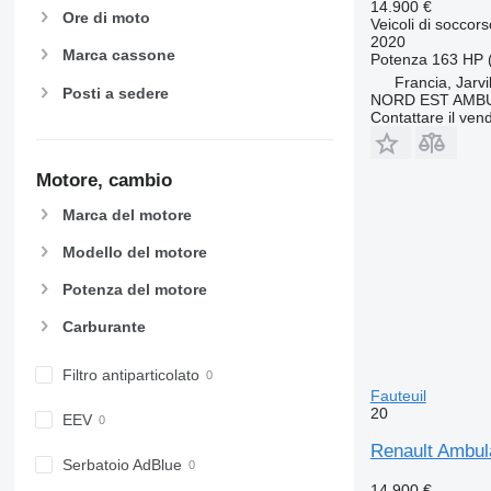
14.900 €
Ore di moto
Veicoli di soccor
2020
Marca cassone
Potenza
163 HP 
Francia, Jarvi
Posti a sedere
NORD EST AMB
Contattare il vend
Motore, cambio
Marca del motore
Modello del motore
Potenza del motore
Carburante
Filtro antiparticolato
Fauteuil
20
EEV
Renault Ambul
Serbatoio AdBlue
14.900 €