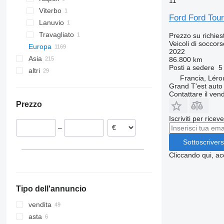
11
Viterbo
Ford Ford Tou
Lanuvio
Travagliato
Prezzo su richies
Veicoli di soccor
Europa
2022
Asia
Germania
86.800 km
Posti a sedere
5
altri
Paesi Bassi
Emirati Arabi
Francia, Lérou
Polonia
Turchia
Sudafrica
Grand T'est auto
Contattare il vend
Francia
Cina
Argentina
Prezzo
Commercy
Belgio
Giappone
Ucraina
Iscriviti per ricev
Lérouville
Gran Bretagna
Uzbekistan
–
Nancy
Croazia
Sottoscrivers
Jarville-la-Malgrange
Romania
Mostra tutti
Eschau
Cliccando qui, ac
Le Trait
Fay-sur-Lignon
Tipo dell'annuncio
Roissy-en-Brie
Mostra tutti
vendita
asta