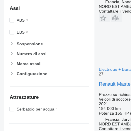
Francia, Nan
NORD EST AMB
Assi
Contattare il vend
ABS
EBS
Sospensione
Numero di assi
Marca assali
Electrique + Bari
Configurazione
27
Renault Master
Prezzo su richies
Attrezzature
Veicoli di soccor
2021
194.000 km
Serbatoio per acqua
Potenza
165 HP 
Francia, Jarvi
NORD EST AMB
Contattare il vend