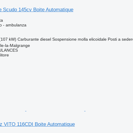
e Scudo 145cv Boite Automatique
ta
so - ambulanza
(107 kW)
Carburante
diesel
Sospensione
molla elicoidale
Posti a seder
lle-la-Malgrange
ULANCES
itore
 VITO 116CDI Boite Automatique