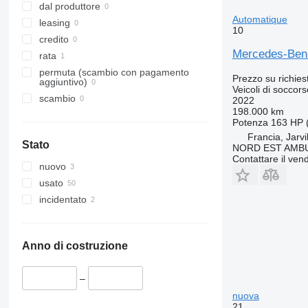
dal produttore
Automatique
leasing
10
credito
Mercedes-Benz
rata
permuta (scambio con pagamento
Prezzo su richies
aggiuntivo)
Veicoli di soccor
scambio
2022
198.000 km
Potenza
163 HP 
Francia, Jarvi
Stato
NORD EST AMB
Contattare il vend
nuovo
usato
incidentato
Anno di costruzione
–
nuova
21