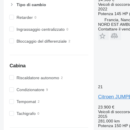
Veicoli di soccor
Tipo di cambio
2022
Potenza
145 HP 
Retarder
Francia, Nan
NORD EST AMB
Contattare il vend
Ingrassaggio centralizzato
Bloccaggio del differenziale
Cabina
Riscaldatore autonomo
21
Condizionatore
Citroen JUMP
Tempomat
23.900 €
Veicoli di soccor
Tachigrafo
2015
281.000 km
Potenza
150 HP 