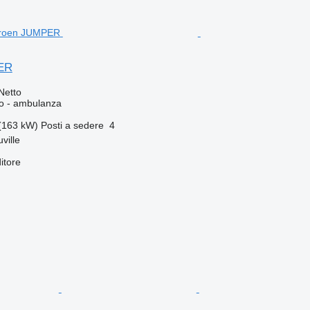
ER
Netto
so - ambulanza
(163 kW)
Posti a sedere
4
ville
itore