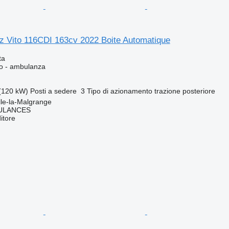
 Vito 116CDI 163cv 2022 Boite Automatique
ta
so - ambulanza
(120 kW)
Posti a sedere
3
Tipo di azionamento
trazione posteriore
lle-la-Malgrange
ULANCES
itore