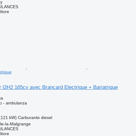
cy
ULANCES
itore
atrique
 l2H2 165cv avec Brancard Electrique + Bariatrique
ta
so - ambulanza
(121 kW)
Carburante
diesel
lle-la-Malgrange
ULANCES
itore