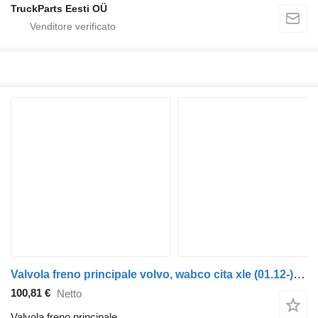
TruckParts Eesti OÜ
Valvola freno principale volvo, wabco cita xle (01.12-) 4728800640 per autobus VDL Jonckheere Transit 2000 (2005-2013)
100,81 €
Netto
Valvola freno principale