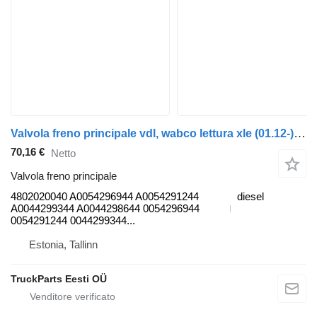
Valvola freno principale vdl, wabco lettura xle (01.12-) 4802020040 per autobus VDL Jonckheere Transit 2000 (2005-2013)
70,16 €
Netto
Valvola freno principale
4802020040 A0054296944 A0054291244
diesel
A0044299344 A0044298644 0054296944
0054291244 0044299344...
Estonia, Tallinn
TruckParts Eesti OÜ