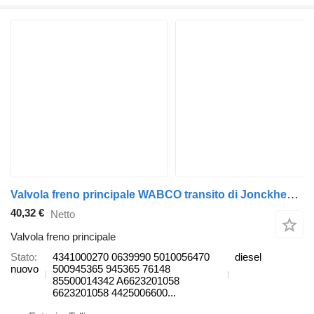
Valvola freno principale WABCO transito di Jonckheere 2000 (01.05-12.13) 4341000270 per autobus VDL Jonckheere Transit 2000 (2005-2013)
40,32 €
Netto
Valvola freno principale
Stato
4341000270 0639990 5010056470
diesel
nuovo
500945365 945365 76148
85500014342 A6623201058
6623201058 4425006600...