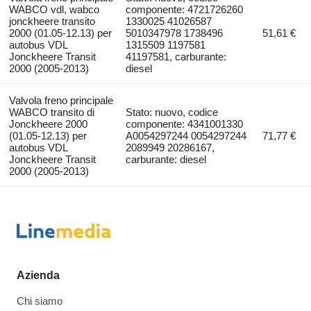
WABCO vdl, wabco
componente: 4721726260
jonckheere transito
1330025 41026587
2000 (01.05-12.13) per
5010347978 1738496
51,61 €
autobus VDL
1315509 1197581
Jonckheere Transit
41197581, carburante:
2000 (2005-2013)
diesel
Valvola freno principale
WABCO transito di
Stato: nuovo, codice
Jonckheere 2000
componente: 4341001330
(01.05-12.13) per
A0054297244 0054297244
71,77 €
autobus VDL
2089949 20286167,
Jonckheere Transit
carburante: diesel
2000 (2005-2013)
Azienda
Chi siamo