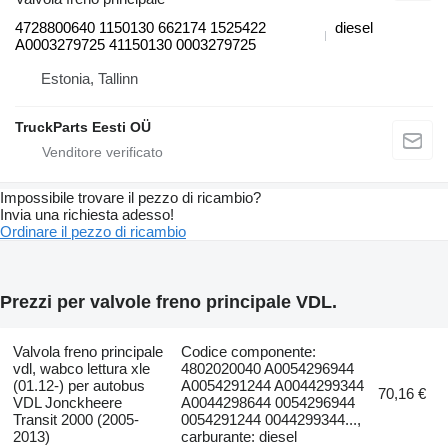
4728800640 1150130 662174 1525422
diesel
A0003279725 41150130 0003279725
Estonia, Tallinn
TruckParts Eesti OÜ
Impossibile trovare il pezzo di ricambio?
Invia una richiesta adesso!
Ordinare il pezzo di ricambio
Prezzi per valvole freno principale VDL.
Valvola freno principale
Codice componente:
vdl, wabco lettura xle
4802020040 A0054296944
(01.12-) per autobus
A0054291244 A0044299344
70,16 €
VDL Jonckheere
A0044298644 0054296944
Transit 2000 (2005-
0054291244 0044299344...,
2013)
carburante: diesel