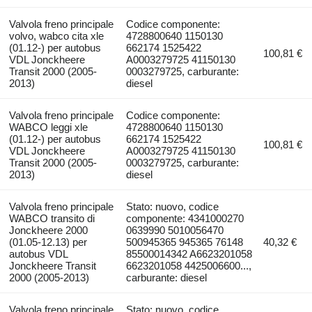
Valvola freno principale
Codice componente:
volvo, wabco cita xle
4728800640 1150130
(01.12-) per autobus
662174 1525422
100,81 €
VDL Jonckheere
A0003279725 41150130
Transit 2000 (2005-
0003279725, carburante:
2013)
diesel
Valvola freno principale
Codice componente:
WABCO leggi xle
4728800640 1150130
(01.12-) per autobus
662174 1525422
100,81 €
VDL Jonckheere
A0003279725 41150130
Transit 2000 (2005-
0003279725, carburante:
2013)
diesel
Valvola freno principale
Stato: nuovo, codice
WABCO transito di
componente: 4341000270
Jonckheere 2000
0639990 5010056470
(01.05-12.13) per
500945365 945365 76148
40,32 €
autobus VDL
85500014342 A6623201058
Jonckheere Transit
6623201058 4425006600...,
2000 (2005-2013)
carburante: diesel
Valvola freno principale
Stato: nuovo, codice