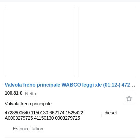
Valvola freno principale WABCO leggi xle (01.12-) 4728800640 per autobus VDL Jonckheere Transit 2000 (2005-2013)
100,81 €
Netto
Valvola freno principale
4728800640 1150130 662174 1525422
diesel
A0003279725 41150130 0003279725
Estonia, Tallinn