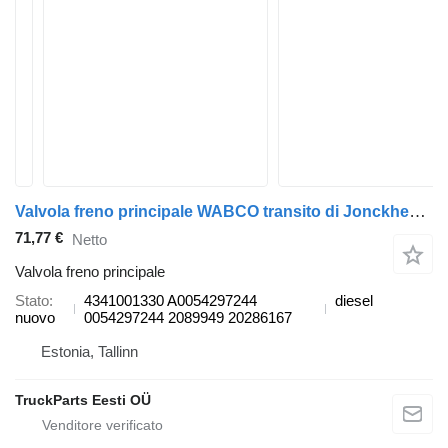
Valvola freno principale WABCO transito di Jonckheere 2000 (01.05-12.13) 4341001330 per autobus VDL Jonckheere Transit 2000 (2005-2013)
71,77 €
Netto
Valvola freno principale
Stato
4341001330 A0054297244
diesel
nuovo
0054297244 2089949 20286167
Estonia, Tallinn
TruckParts Eesti OÜ