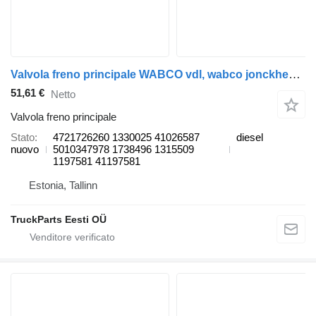
Valvola freno principale WABCO vdl, wabco jonckheere transito 2000 (01.05-12.13) 4721726260 per autobus VDL Jonckheere Transit 2000 (2005-2013)
51,61 €
Netto
Valvola freno principale
Stato
4721726260 1330025 41026587
diesel
nuovo
5010347978 1738496 1315509
1197581 41197581
Estonia, Tallinn
TruckParts Eesti OÜ