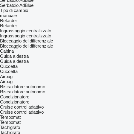
Serbatoio AdBlue
Serbatoio AdBlue
Tipo di cambio
manuale
Retarder
Retarder
Ingrassaggio centralizzato
Ingrassaggio centralizzato
Bloccaggio del differenziale
Bloccaggio del differenziale
Cabina
Guida a destra
Guida a destra
Cuccetta
Cuccetta
Airbag
Airbag
Riscaldatore autonomo
Riscaldatore autonomo
Condizionatore
Condizionatore
Cruise control adattivo
Cruise control adattivo
Tempomat
Tempomat
Tachigrafo
Tachigrafo