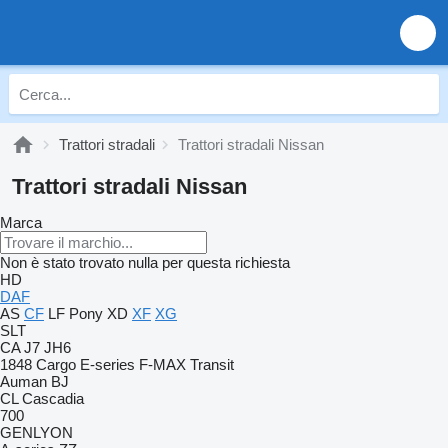
Trattori stradali
Trattori stradali Nissan
Trattori stradali Nissan
Marca
Non è stato trovato nulla per questa richiesta
HD
DAF
AS
CF
LF
Pony
XD
XF
XG
SLT
CA
J7
JH6
1848
Cargo
E-series
F-MAX
Transit
Auman
BJ
CL
Cascadia
700
GENLYON