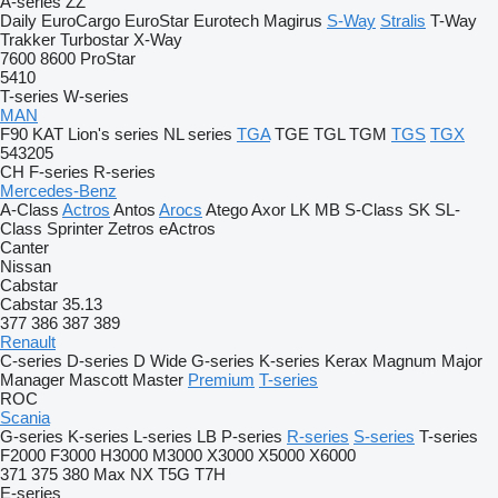
A-series
ZZ
Daily
EuroCargo
EuroStar
Eurotech
Magirus
S-Way
Stralis
T-Way
Trakker
Turbostar
X-Way
7600
8600
ProStar
5410
T-series
W-series
MAN
F90
KAT
Lion's series
NL series
TGA
TGE
TGL
TGM
TGS
TGX
543205
CH
F-series
R-series
Mercedes-Benz
A-Class
Actros
Antos
Arocs
Atego
Axor
LK
MB
S-Class
SK
SL-
Class
Sprinter
Zetros
eActros
Canter
Nissan
Cabstar
Cabstar 35.13
377
386
387
389
Renault
C-series
D-series
D Wide
G-series
K-series
Kerax
Magnum
Major
Manager
Mascott
Master
Premium
T-series
ROC
Scania
G-series
K-series
L-series
LB
P-series
R-series
S-series
T-series
F2000
F3000
H3000
M3000
X3000
X5000
X6000
371
375
380
Max
NX
T5G
T7H
E-series