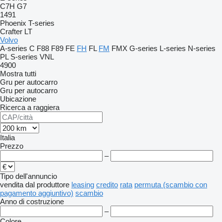
C7H
G7
1491
Phoenix
T-series
Crafter
LT
Volvo
A-series
C
F88
F89
FE
FH
FL
FM
FMX
G-series
L-series
N-series
PL
S-series
VNL
4900
Mostra tutti
Gru per autocarro
Gru per autocarro
Ubicazione
Ricerca a raggiera
Italia
Prezzo
–
Tipo dell'annuncio
vendita
dal produttore
leasing
credito
rata
permuta (scambio con
pagamento aggiuntivo)
scambio
Anno di costruzione
–
Colore