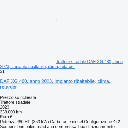
trattore stradale DAF XG 480, anno
2023, impianto ribaltabile, clima, retarder
31
DAF XG 480, anno 2023, impianto ribaltabile, clima,
retarder
Prezzo su richiesta
Trattore stradale
2023
338.000 km
Euro 6
Potenza
480 HP (353 kW)
Carburante
diesel
Configurazione
4x2
Sospensione
balestre/ad aria compressa
Tipo di azionamento