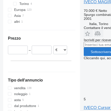
IVECO MAGIR
Torino
Europa
70.000 €
Netto
Spurgo combinat
Asia
Polonia
2001
altri
Germania
Turchia
Italia, Torino
Paesi Bassi
Cina
Ucraina
Contattare il vend
Romania
Prezzo
Lituania
Iscriviti per ricev
Francia
–
Ungheria
Sottoscrivers
Danimarca
Cliccando qui, ac
Mostra tutti
Tipo dell'annuncio
vendita
noleggio
5
asta
dal produttore
IVECO Cursor