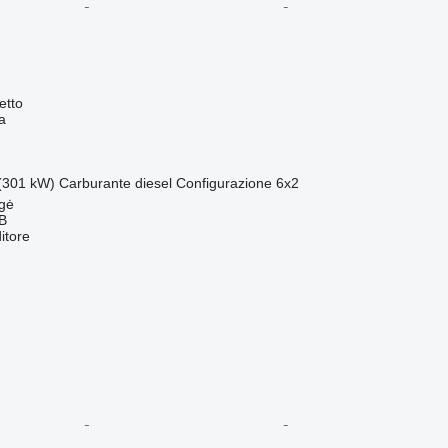
etto
a
(301 kW)
Carburante
diesel
Configurazione
6x2
ngė
AB
itore