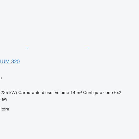
IUM 320
a
(235 kW)
Carburante
diesel
Volume
14 m³
Configurazione
6x2
sław
itore