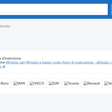
binate
 d'inserzione
i:
Spurghi combinate, autospurgo combinata
ione
All'inizio cari
All'inizio a basso costo
Anno di costruzione - all'inizio i
io ⬈