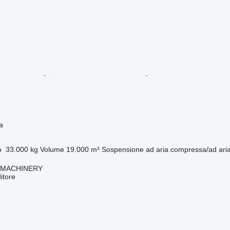
a
o
33.000 kg
Volume
19.000 m³
Sospensione
ad aria compressa/ad ar
 MACHINERY
itore