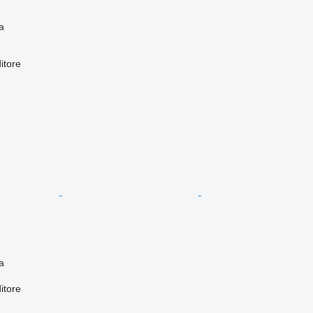
a
itore
a
itore