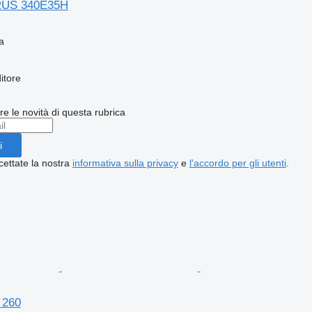
US 340E35H
a
itore
ere le novità di questa rubrica
i
cettate la nostra
informativa sulla privacy
e
l'accordo per gli utenti
.
 260