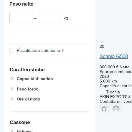
Peso netto
–
kg
20
Riscaldatore autonomo
Scania G500
360.000 €
Netto
Caratteristiche
Spurgo combinat
2020
Capacità di carico
5.000 km
Capacità di caric
Peso lordo
Turchia
AKIN EXPORT &
Ore di moto
Contattare il vend
Cassone
Volume