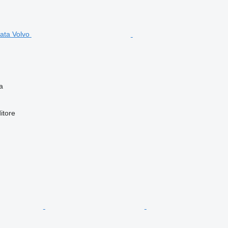
a
itore