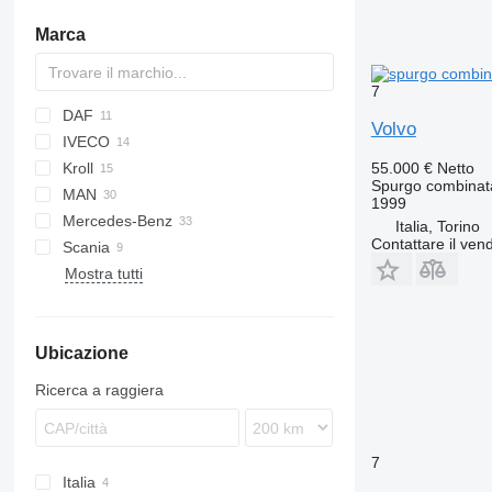
Marca
7
DAF
Volvo
IVECO
CF
Ranger
X series
Kroll
LF
Transit
EuroCargo
55.000 €
Netto
Spurgo combinat
MAN
Magirus
Defender
1999
Mercedes-Benz
Stralis
TGA
Italia, Torino
Contattare il vend
Scania
T-Way
TGM
Actros
Canter
M-series
Master
Mostra tutti
Trakker
TGS
Antos
Premium
G-series
LT
815
Crafter
FE
Arocs
P-series
LT
FL
Axor
FM
Ubicazione
SK
Sprinter
Ricerca a raggiera
7
Italia