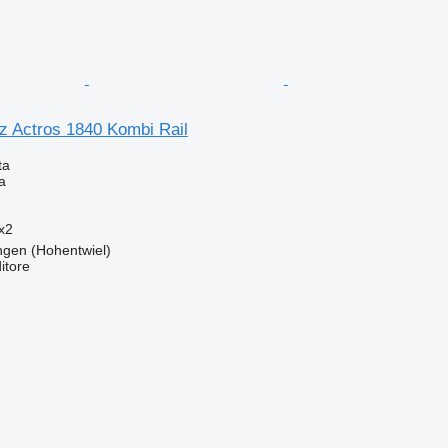
 Actros 1840 Kombi Rail
ta
a
x2
ngen (Hohentwiel)
itore