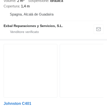
Volume
2 m³
Sospensione
idraulica
Copertura
1,4 m
Spagna, Alcalá de Guadaíra
Exbal Reparaciones y Servicios, S.L.
Johnston C401