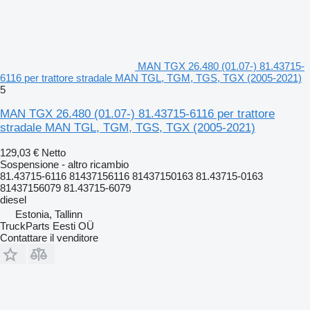
MAN TGX 26.480 (01.07-) 81.43715-
6116 per trattore stradale MAN TGL, TGM, TGS, TGX (2005-2021)
5
MAN TGX 26.480 (01.07-) 81.43715-6116 per trattore
stradale MAN TGL, TGM, TGS, TGX (2005-2021)
129,03 €
Netto
Sospensione - altro ricambio
81.43715-6116 81437156116 81437150163 81.43715-0163
81437156079 81.43715-6079
diesel
Estonia, Tallinn
TruckParts Eesti OÜ
Contattare il venditore