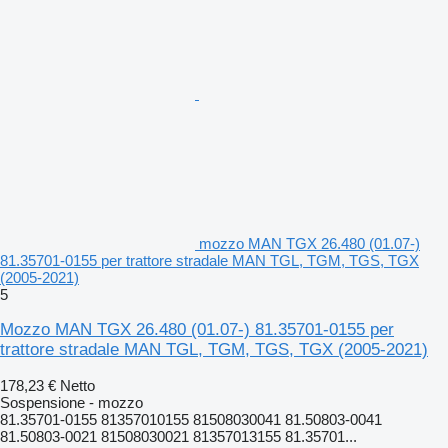
mozzo MAN TGX 26.480 (01.07-)
81.35701-0155 per trattore stradale MAN TGL, TGM, TGS, TGX
(2005-2021)
5
Mozzo MAN TGX 26.480 (01.07-) 81.35701-0155 per
trattore stradale MAN TGL, TGM, TGS, TGX (2005-2021)
178,23 €
Netto
Sospensione - mozzo
81.35701-0155 81357010155 81508030041 81.50803-0041
81.50803-0021 81508030021 81357013155 81.35701...