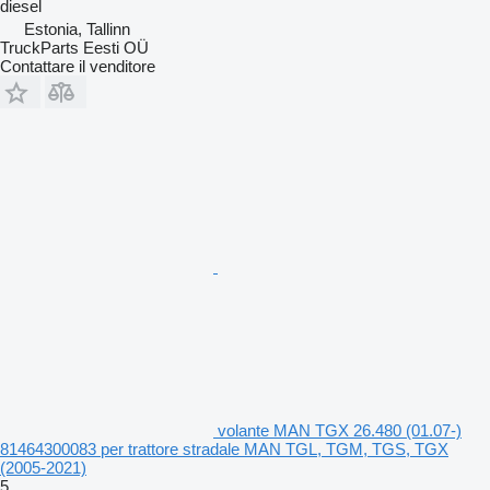
diesel
Estonia, Tallinn
TruckParts Eesti OÜ
Contattare il venditore
volante MAN TGX 26.480 (01.07-)
81464300083 per trattore stradale MAN TGL, TGM, TGS, TGX
(2005-2021)
5