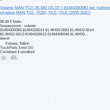
Volante MAN TGX 26.480 (01.07-) 81464300083 per trattore
stradale MAN TGL, TGM, TGS, TGX (2005-2021)
98,39 €
Netto
Sospensione - volante
81464300083 81464326014 81.46430-0083 81.46432-6014
81.46432-6013 81464326013 81464306048 81.46430...
diesel
Estonia, Tallinn
TruckParts Eesti OÜ
Contattare il venditore