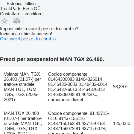
Estonia, Tallinn
TruckParts Eesti OÜ
Contattare il venditore
Impossibile trovare il pezzo di ricambio?
Invia una richiesta adesso!
Ordinare il pezzo di ricambio
Prezzi per sospensioni MAN TGX 26.480.
Volante MAN TGX
Codice componente:
26.480 (01.07-) per
81464300083 81464326014
trattore stradale
81.46430-0083 81.46432-6014
98,39 €
MAN TGL, TGM,
81.46432-6013 81464326013
TGS, TGX (2005-
81464306048 81.46430...,
2021)
carburante: diesel
MAN TGX 26.480
Codice componente: 81.43715-
(01.07-) per trattore
6116 81437156116
stradale MAN TGL,
81437150163 81.43715-0163
129,03 €
TGM, TGS, TGX
81437156079 81.43715-6079,
(2005-2021)
carburante: diesel