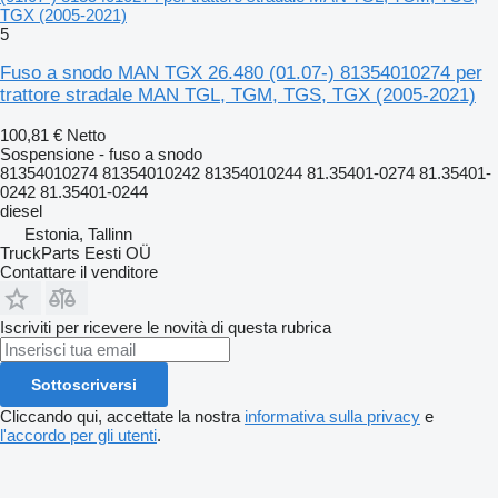
TGX (2005-2021)
5
Fuso a snodo MAN TGX 26.480 (01.07-) 81354010274 per
trattore stradale MAN TGL, TGM, TGS, TGX (2005-2021)
100,81 €
Netto
Sospensione - fuso a snodo
81354010274 81354010242 81354010244 81.35401-0274 81.35401-
0242 81.35401-0244
diesel
Estonia, Tallinn
TruckParts Eesti OÜ
Contattare il venditore
Iscriviti per ricevere le novità di questa rubrica
Sottoscriversi
Cliccando qui, accettate la nostra
informativa sulla privacy
e
l'accordo per gli utenti
.