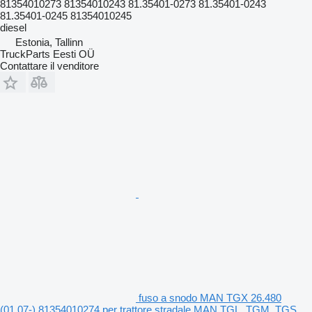
81354010273 81354010243 81.35401-0273 81.35401-0243
81.35401-0245 81354010245
diesel
Estonia, Tallinn
TruckParts Eesti OÜ
Contattare il venditore
fuso a snodo MAN TGX 26.480
(01.07-) 81354010274 per trattore stradale MAN TGL, TGM, TGS,