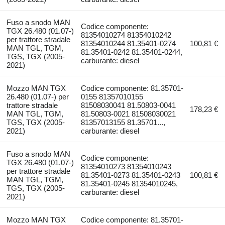
Fuso a snodo MAN
Codice componente:
TGX 26.480 (01.07-)
81354010274 81354010242
per trattore stradale
81354010244 81.35401-0274
100,81 €
MAN TGL, TGM,
81.35401-0242 81.35401-0244,
TGS, TGX (2005-
carburante: diesel
2021)
Mozzo MAN TGX
Codice componente: 81.35701-
26.480 (01.07-) per
0155 81357010155
trattore stradale
81508030041 81.50803-0041
178,23 €
MAN TGL, TGM,
81.50803-0021 81508030021
TGS, TGX (2005-
81357013155 81.35701...,
2021)
carburante: diesel
Fuso a snodo MAN
Codice componente:
TGX 26.480 (01.07-)
81354010273 81354010243
per trattore stradale
81.35401-0273 81.35401-0243
100,81 €
MAN TGL, TGM,
81.35401-0245 81354010245,
TGS, TGX (2005-
carburante: diesel
2021)
Mozzo MAN TGX
Codice componente: 81.35701-