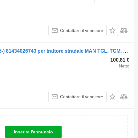
Contattare il venditore
Molla a balestra MAN TGL 8.180 (01.05-) 81434026743 per trattore stradale MAN TGL, TGM, TGS, TGX (2005-2021)
100,81 €
Netto
Contattare il venditore
Inserire l'annuncio