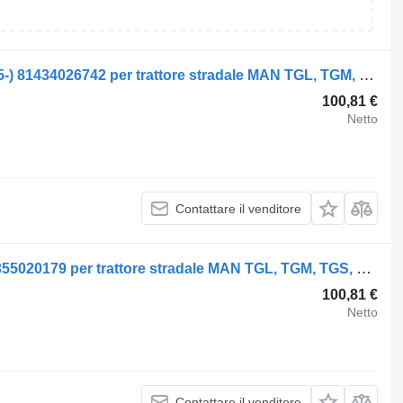
Molla a balestra MAN TGL 8.180 (01.05-) 81434026742 per trattore stradale MAN TGL, TGM, TGS, TGX (2005-2021)
100,81 €
Netto
Contattare il venditore
Semiasse MAN TGL 8.180 (01.05-) 81355020179 per trattore stradale MAN TGL, TGM, TGS, TGX (2005-2021)
100,81 €
Netto
Contattare il venditore