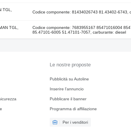
AN TGL,
Codice componente: 81434026743 81.43402-6743, ca
e MAN TGL,
Codice componente: 7683955167 85471016004 85
85.47101-6005 51.47101-7057, carburante: diesel
Le nostre proposte
Pubblicità su Autoline
Inserire l'annuncio
sicurezza
Pubblicare il banner
ne
Programma di affiliazione
Per i venditori