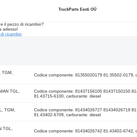
TruckParts Eesti OÜ
re il pezzo di ricambio?
ta adesso!
 di ricambio
L, TGM,
Codice componente: 81355020179 81.35502-0179, ca
e MAN TGL,
Codice componente: 81437156105 81437150150 81
81.43715-6100, carburante: diesel
GL, TGM,
Codice componente: 81434026727 81434026719 81
81.43402-6709, carburante: diesel
AN TGL,
Codice componente: 81434026742 81.43402-6742, ca