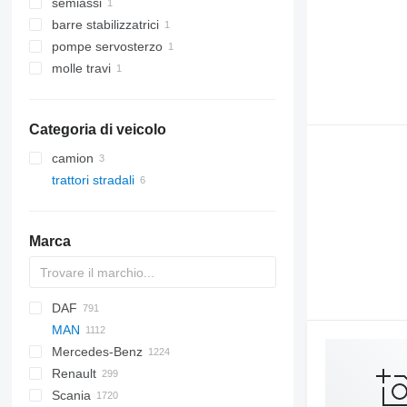
semiassi
barre stabilizzatrici
pompe servosterzo
molle travi
Categoria di veicolo
camion
trattori stradali
Marca
DAF
Q-series
MAN
CF
Cargo
EuroCargo
AW
Mercedes-Benz
LF
F-MAX
Eurotech
A-series
Renault
XD
Transit
Eurotrakker
F90
A-Class
Canter
Atleon
Scania
XF
S-Way
L2000
Actros
D-series