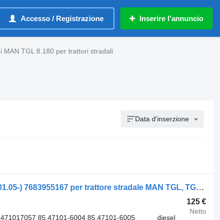
Accesso / Registrazione
Inserire l'annuncio
 MAN TGL 8.180 per trattori stradali
Data d'inserzione
Pompa servosterzo MAN TGL 8.180 (01.05-) 7683955167 per trattore stradale MAN TGL, TGM, TGS, TGX (2005-2021)
125 €
Netto
471017057 85.47101-6004 85.47101-6005
diesel