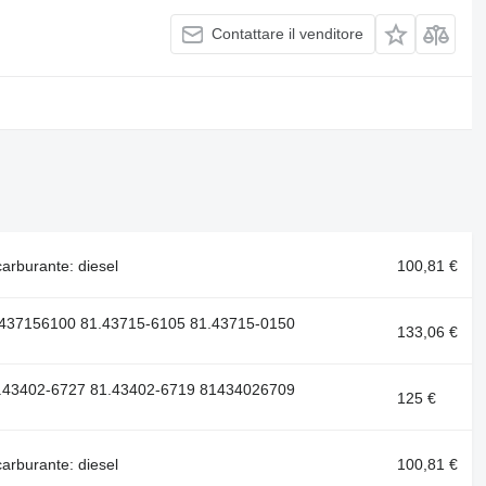
Contattare il venditore
rburante: diesel
100,81 €
437156100 81.43715-6105 81.43715-0150
133,06 €
.43402-6727 81.43402-6719 81434026709
125 €
rburante: diesel
100,81 €