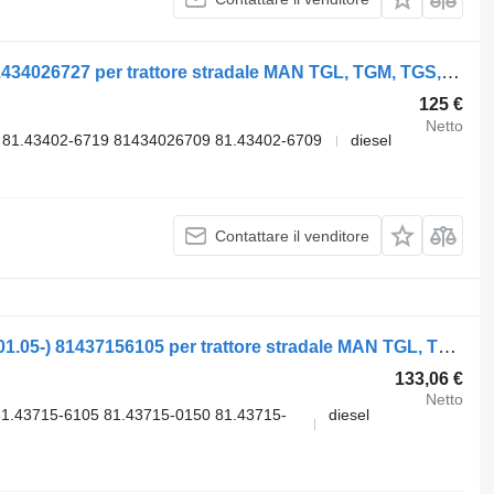
Molla trave MAN TGL 8.180 (01.05-) 81434026727 per trattore stradale MAN TGL, TGM, TGS, TGX (2005-2021)
125 €
Netto
 81.43402-6719 81434026709 81.43402-6709
diesel
Contattare il venditore
Barra stabilizzatrice MAN TGL 8.180 (01.05-) 81437156105 per trattore stradale MAN TGL, TGM, TGS, TGX (2005-2021)
133,06 €
Netto
.43715-6105 81.43715-0150 81.43715-
diesel