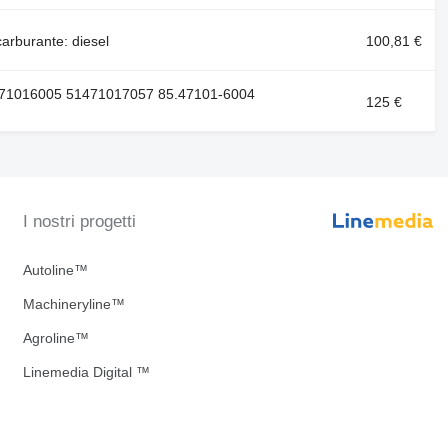
rburante: diesel
100,81 €
471016005 51471017057 85.47101-6004
125 €
I nostri progetti
Autoline™
Machineryline™
Agroline™
Linemedia Digital ™