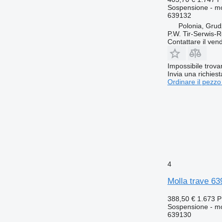
Sospensione - mo
639132
Polonia, Grud
P.W. Tir-Serwis-
Contattare il vend
Impossibile trova
Invia una richies
Ordinare il pezzo
4
Molla trave 63
388,50 €
1.673 
Sospensione - mo
639130