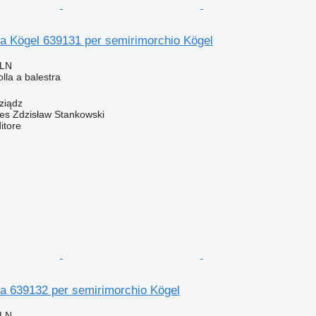
ra Kögel 639131 per semirimorchio Kögel
PLN
lla a balestra
ziądz
Res Zdzisław Stankowski
itore
ra 639132 per semirimorchio Kögel
PLN