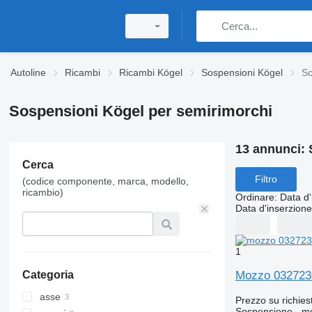
Autoline
Ricambi
Ricambi Kögel
Sospensioni Kögel
So
Sospensioni Kögel per semirimorchi
13 annunci:
Cerca
Filtro
(codice componente, marca, modello,
ricambio)
Ordinare
:
Data d'
Data d'inserzione
1
Mozzo 0327230
Categoria
asse
Prezzo su richies
Sospensione - m