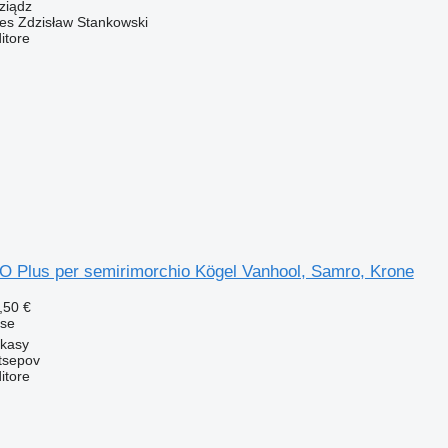
ziądz
Res Zdzisław Stankowski
itore
Plus per semirimorchio Kögel Vanhool, Samro, Krone
,50 €
sse
rkasy
tsepov
itore