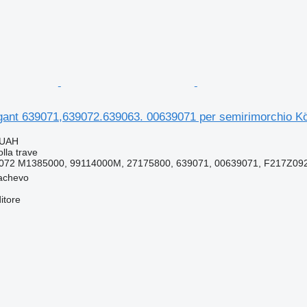
igant 639071,639072.639063. 00639071 per semirimorchio K
 UAH
lla trave
072 M1385000, 99114000M, 27175800, 639071, 00639071, F217Z09
achevo
itore