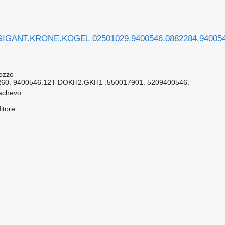
GIGANT.KRONE.KOGEL 02501029.9400546.0882284.9400544.
ozzo
260. 9400546.12T DOKH2.GKH1 .550017901. 5209400546.
achevo
itore