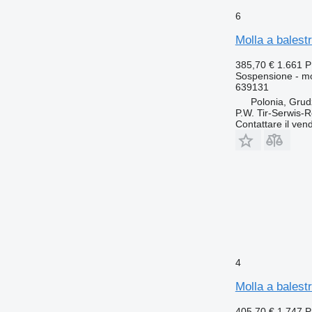
6
Molla a balest
385,70 €
1.661 
Sospensione - mo
639131
Polonia, Grud
P.W. Tir-Serwis-
Contattare il vend
4
Molla a balest
405,70 €
1.747 