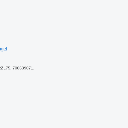
ögel
2ZL75, 700639071.