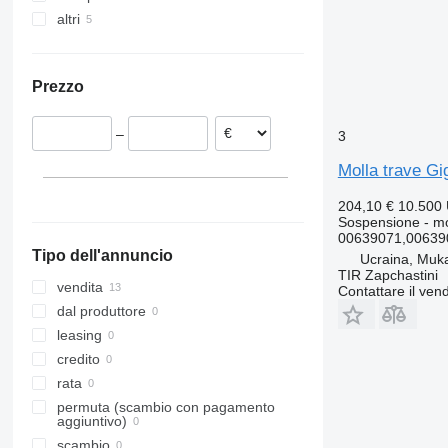
altri
Polonia
Estonia
Ucraina
Romania
Prezzo
Paesi Bassi
–
3
Molla trave G
204,10 €
10.500
Sospensione - mo
00639071,00639
Tipo dell'annuncio
Ucraina, Muk
TIR Zapchastini
vendita
Contattare il vend
dal produttore
leasing
credito
rata
permuta (scambio con pagamento
aggiuntivo)
scambio