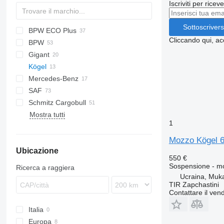
Iscriviti per ricev
Sottoscrivers
BPW ECO Plus
Cliccando qui, ac
BPW
Gigant
Kögel
EuroCargo
SDP
Mercedes-Benz
EuroStar
SAF
Eurotech
Schmitz Cargobull
Stralis
Mostra tutti
Trakker
SCB
1
SCS
Mozzo Kögel 
Ubicazione
550 €
Sospensione - m
Ricerca a raggiera
Ucraina, Muk
TIR Zapchastini
Contattare il vend
Italia
Europa