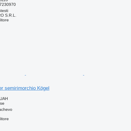
7230970
testi
O S.R.L.
itore
er semirimorchio Kögel
 UAH
sse
achevo
itore