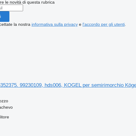
ere le novità di questa rubrica
i
cettate la nostra
informativa sulla privacy
e
l'accordo per gli utenti
.
6352375. 99230109, hds006, KOGEL per semirimorchio 
ozzo
achevo
itore