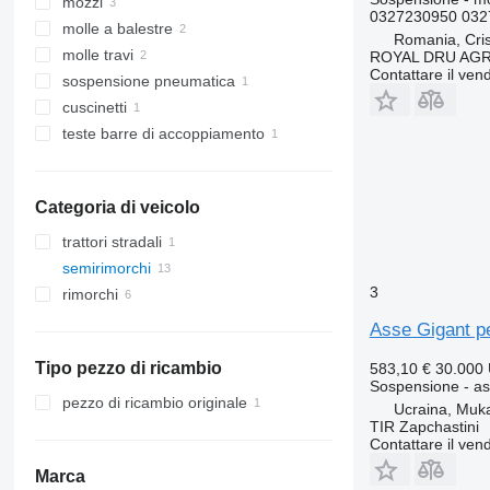
mozzi
0327230950 032
molle a balestre
Romania, Cris
molle travi
ROYAL DRU AGR
Contattare il vend
sospensione pneumatica
cuscinetti
teste barre di accoppiamento
Categoria di veicolo
trattori stradali
semirimorchi
3
rimorchi
Asse Gigant p
Tipo pezzo di ricambio
583,10 €
30.000
Sospensione - a
pezzo di ricambio originale
Ucraina, Muk
TIR Zapchastini
Contattare il vend
Marca