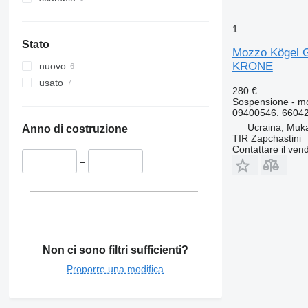
1
Stato
Mozzo Kögel 
KRONE
nuovo
usato
280 €
Sospensione - m
09400546. 6604
Ucraina, Muk
Anno di costruzione
TIR Zapchastini
Contattare il vend
–
Non ci sono filtri sufficienti?
Proporre una modifica