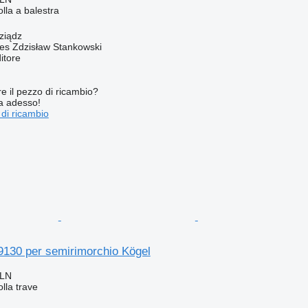
lla a balestra
ziądz
Res Zdzisław Stankowski
itore
re il pezzo di ricambio?
ta adesso!
 di ricambio
9130 per semirimorchio Kögel
PLN
lla trave