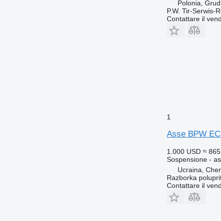
Polonia, Grud
P.W. Tir-Serwis-
Contattare il vend
1
Asse BPW ECO 
1.000 USD
≈ 865
Sospensione - a
Ucraina, Che
Razborka polupri
Contattare il vend