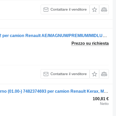
Contattare il venditore
Sospensione pneumatica 5000791272 per camion Renault AE/MAGNUM/PREMIUM/MIDLUM/MAJOR/MIDDLE/KERAX
Prezzo su richiesta
Contattare il venditore
Cremagliera sterzo Renault mezzogiorno (01.00-) 7482374693 per camion Renault Kerax, Midlum (1997-2014)
100,81 €
Netto