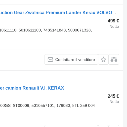
Azionamento finale Renault Hub Reduction Gear Zwolnica Premium Lander Kerax VOLVO FE 6x4 8x 5000849420 per camion Renault Hub Reduction Gear Zwolnica Renault Premium Lander Kerax VOLVO FE 6x4 8x4 Przekładnia Boczna
499 €
Netto
10611110, 5010611109, 7485141843, 5000671328,
Contattare il venditore
er camion Renault V.I. KERAX
245 €
Netto
00GS, ST00006, 5010557101, 176030, 8TL 359 004-