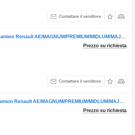
Contattare il venditore
Sospensione pneumatica 11247 per camion Renault AE/MAGNUM/PREMIUM/MIDLUM/MAJOR/MIDDLE/KERAX
Prezzo su richiesta
Contattare il venditore
Ammortizzatore CB0135,T9C15 per camion Renault AE/MAGNUM/PREMIUM/MIDLUM/MAJOR/MIDDLE/KERAX
Prezzo su richiesta