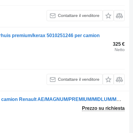
Contattare il venditore
urhuis premium/kerax 5010251246 per camion
325 €
Netto
Contattare il venditore
Piantone dello sterzo 8098955322 per camion Renault AE/MAGNUM/PREMIUM/MIDLUM/MAJOR/MIDDLE/KERAX
Prezzo su richiesta