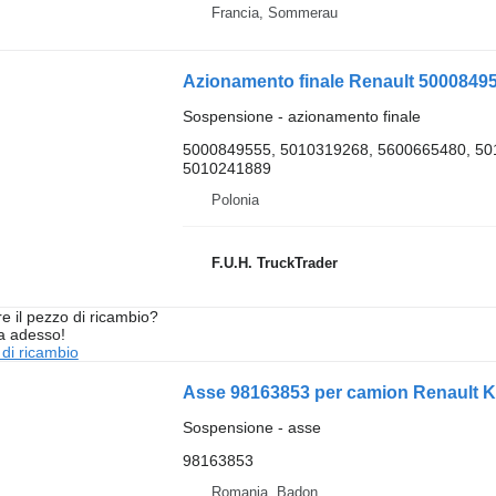
Francia, Sommerau
Sospensione - azionamento finale
5000849555, 5010319268, 5600665480, 50
5010241889
Polonia
F.U.H. TruckTrader
re il pezzo di ricambio?
ta adesso!
 di ricambio
Asse 98163853 per camion Renault
Sospensione - asse
98163853
Romania, Badon