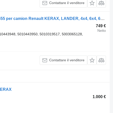
Contattare il venditore
Azionamento finale Renault 5000849555 per camion Renault KERAX, LANDER, 4x4, 6x4, 6x6, 8x4, 8x8, EURO 5
749 €
Netto
10443948, 5010443950, 5010319517, 5003065128,
Contattare il venditore
 KERAX
1.000 €