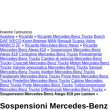
Inserire l'annuncio
Autoline
»
Ricambi
»
Ricambi Mercedes-Benz Trucks
Bosch
DAF
IVECO
Knorr-Bremse
MAN
Renault
Scania
Volvo
WABCO
ZF
»
Ricambi Mercedes-Benz Atego
»
Ricambi
Mercedes-Benz Atego 818
»
Sospensioni Mercedes-Benz
Atego 818
Centraline Mercedes-Benz Trucks
Rivestimento
Mercedes-Benz Trucks
Cambio di velocità Mercedes-Benz
Trucks
Cruscotti Mercedes-Benz Trucks
Motori Mercedes-Benz
Trucks
Valvole pneumatica Mercedes-Benz Trucks
Sensori
Mercedes-Benz Trucks
Iniettori Mercedes-Benz Trucks
Parafanghi Mercedes-Benz Trucks
Pinze freni Mercedes-Benz
Trucks
Predellini Mercedes-Benz Trucks
Cabine Mercedes-
Benz Trucks
Porte Mercedes-Benz Trucks
Turbocompressori
Mercedes-Benz Trucks
Differenziali Mercedes-Benz Trucks
»
Sospensioni Mercedes-Benz Atego 818 per camion
»
Sospensioni Mercedes-Benz