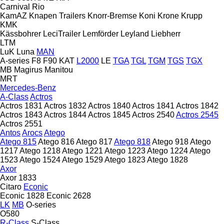
Carnival
Rio
KamAZ
Knapen Trailers
Knorr-Bremse
Koni
Krone
Krupp
KMK
Kässbohrer
LeciTrailer
Lemförder
Leyland
Liebherr
LTM
LuK
Luna
MAN
A-series
F8
F90
KAT
L2000
LE
TGA
TGL
TGM
TGS
TGX
MB
Magirus
Manitou
MRT
Mercedes-Benz
A-Class
Actros
Actros 1831
Actros 1832
Actros 1840
Actros 1841
Actros 1842
Actros 1843
Actros 1844
Actros 1845
Actros 2540
Actros 2545
Actros 2551
Antos
Arocs
Atego
Atego 815
Atego 816
Atego 817
Atego 818
Atego 918
Atego
1217
Atego 1218
Atego 1221
Atego 1223
Atego 1224
Atego
1523
Atego 1524
Atego 1529
Atego 1823
Atego 1828
Axor
Axor 1833
Citaro
Econic
Econic 1828
Econic 2628
LK
MB
O-series
O580
R-Class
S-Class