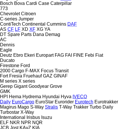
Bosch
Bova
Cardi
Case
Caterpillar
773
Chevrolet
Citroen
C-series
Jumper
ContiTech
Continental
Cummins
DAF
AS
CF
LF
XD
XF
XG
YA
DT Spare Parts
Dana
Demag
AC
Dennis
Eagle
Deutz
Ebro
Ekeri
Europart
FAG
FAI
FINE
Febi
Fiat
Ducato
Firestone
Ford
2000
Cargo
F-MAX
Focus
Transit
Fort
Fresia
Fruehauf
GAZ
GINAF
M series
X series
Gerep
Gigant
Goodyear
Grove
GMK
HPI
Hema
Hydrema
Hyundai
Hyva
IVECO
Daily
EuroCargo
EuroStar
Eurorider
Eurotech
Eurotrakker
Magirus
Mago
S-Way
Stralis
T-Way
Trakker
Turbo Daily
Turbostar
X-Way
International
Irisbus
Isuzu
ELF
NKR
NPR
NQR
JCB
Jost
KAvZ
KIA