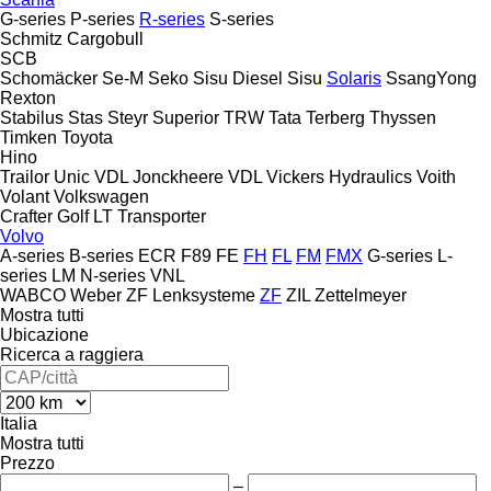
G-series
P-series
R-series
S-series
Schmitz Cargobull
SCB
Schomäcker
Se-M
Seko
Sisu Diesel
Sisu
Solaris
SsangYong
Rexton
Stabilus
Stas
Steyr
Superior
TRW
Tata
Terberg
Thyssen
Timken
Toyota
Hino
Trailor
Unic
VDL Jonckheere
VDL
Vickers Hydraulics
Voith
Volant
Volkswagen
Crafter
Golf
LT
Transporter
Volvo
A-series
B-series
ECR
F89
FE
FH
FL
FM
FMX
G-series
L-
series
LM
N-series
VNL
WABCO
Weber
ZF Lenksysteme
ZF
ZIL
Zettelmeyer
Mostra tutti
Ubicazione
Ricerca a raggiera
Italia
Mostra tutti
Prezzo
–