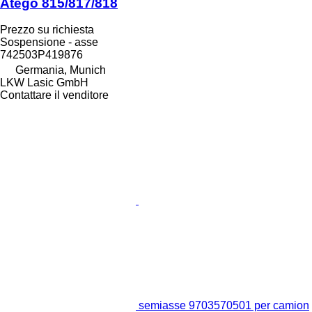
Atego 815/817/818
Prezzo su richiesta
Sospensione - asse
742503P419876
Germania, Munich
LKW Lasic GmbH
Contattare il venditore
semiasse 9703570501 per camion