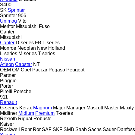
S400
SK
Sprinter
Sprinter 906
Unimog
Vito
Meritor
Mitsubishi Fuso
Canter
Mitsubishi
Canter
D-series
FB
L-series
Monroe
Neoplan
New Holland
L-series
M-series
T-series
Nissan
Atleon
Cabstar
NT
OEM
OM
Opel
Paccar
Pegaso
Peugeot
Partner
Piaggio
Porter
Pirelli
Porsche
911
Renault
G-series
Kerax
Magnum
Major
Manager
Mascott
Master
Maxity
Midliner
Midlum
Premium
T-series
Rexroth
Rigual
Robuste
Kaiser
Rockwell
Rohr
Ror
SAF
SKF
SMB
Saab
Sachs
Sauer-Danfoss
Scania